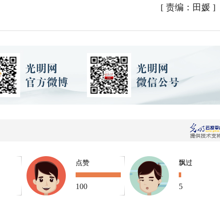
[
责编：田媛
]
点赞
飘过
100
5