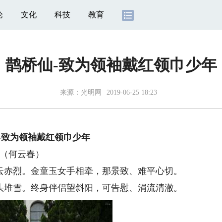
论
文化
科技
教育
鹊桥仙-致为领袖戴红领巾少年
来源：
光明网
2019-06-25 18:23
致为领袖戴红领巾少年
（何云春）
赤烈。金童玉女手相牵，那景致、难平心切。
堆雪。终身伴侣望斜阳，可告慰、涓流清澈。