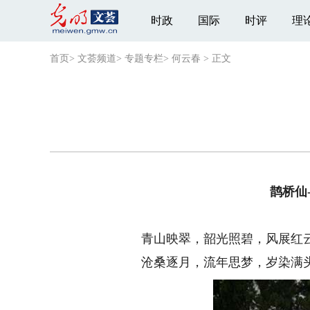
时政
国际
时评
理
首页
>
文荟频道
>
专题专栏
>
何云春
>
正文
鹊桥仙-
青山映翠，韶光照碧，风展红云
沧桑逐月，流年思梦，岁染满头