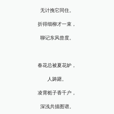
无计挽它同住。
折得细柳才一束，
聊记东风曾度。
春花总被夏花妒，
人踌躇。
凌霄栀子香千户，
深浅共描图谱。