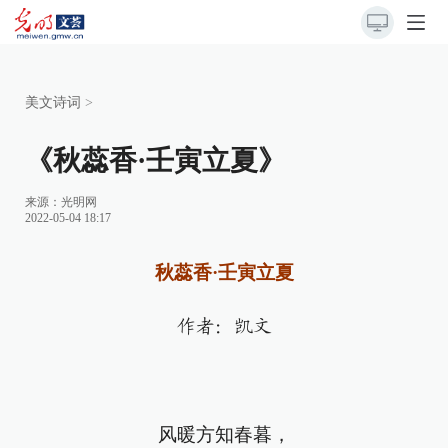
美文诗词
>
《秋蕊香·壬寅立夏》
来源：光明网
2022-05-04 18:17
秋蕊香·壬寅立夏
作者：凯文
风暖方知春暮，