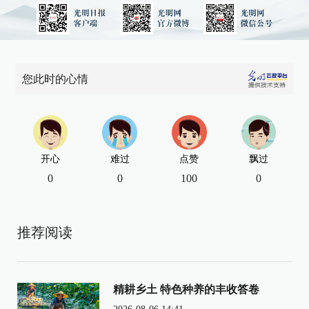
您此时的心情
开心
难过
点赞
飘过
0
0
100
0
推荐阅读
精耕乡土 特色种养的丰收答卷