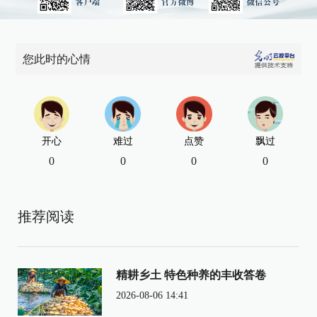
您此时的心情
开心
难过
点赞
飘过
0
0
0
0
推荐阅读
精耕乡土 特色种养的丰收答卷
2026-08-06 14:41