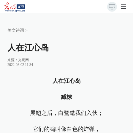
美文诗词
>
人在江心岛
来源：
光明网
2022-08-02 11:34
人在江心岛
臧棣
展翅之后，白鹭邀我们入伙；
它们的鸣叫像白色的炸弹，