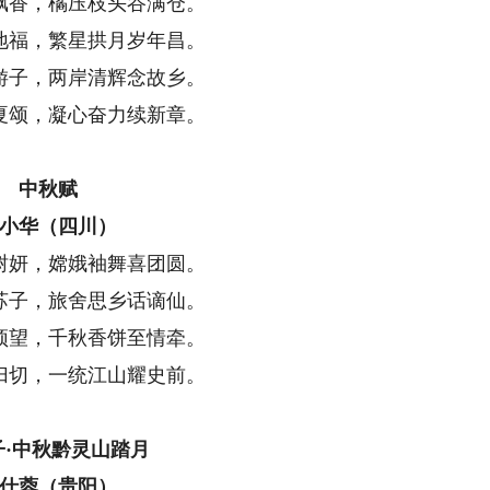
飘香，橘压枝头谷满仓。
地福，繁星拱月岁年昌。
游子，两岸清辉念故乡。
夏颂，凝心奋力续新章。
中秋赋
小华（四川）
树妍，嫦娥袖舞喜团圆。
苏子，旅舍思乡话谪仙。
顶望，千秋香饼至情牵。
归切，一统江山耀史前。
子·中秋黔灵山踏月
仕蓉（贵阳）