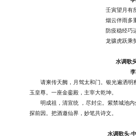
壬寅望月有
烟云伴雨多
防疫稳经巧
龙骧虎跃乘
水调歌
李
请柬传天阙，月驾太和门。银光遍洒明察
玉皇尊。一座金銮殿，主宰大乾坤。
明成祖，清宣统 ，尽封尘。紫禁城池内
探前因。把酒邀仙界，妙笔共诗文。
水调歌头·