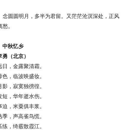
念圆圆明月，多半为君留。又茫茫沧溟深处，正风
离愁。
中秋忆乡
李勇（北京）
远日，金露聚清霜。
蓉色，临波映盛妆。
月影，寂寞独徬徨。
发短，华年逝水伤。
事迫，米粟俱丰浆。
熟季，声高雀鸟慌。
匹练，绮霰散霞江。