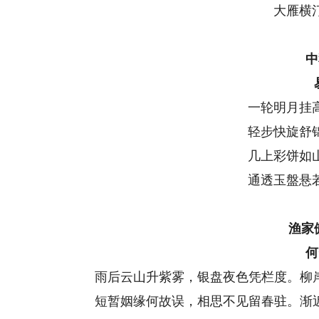
大雁横
中
一轮明月挂
轻步快旋舒
几上彩饼如
通透玉盤悬
渔家
何
雨后云山升紫雾，银盘夜色凭栏度。柳岸
短暂姻缘何故误，相思不见留春驻。渐近