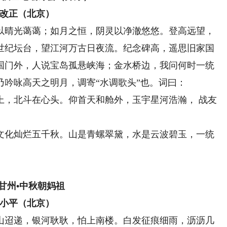
改正（北京）
晴光蔼蔼；如月之恒，阴灵以净澈悠悠。登高远望，
世纪坛台，望江河万古日夜流。纪念碑高，遥思旧家国
国门外，人说宝岛孤悬峡海；金水桥边，我问何时一统
吟咏高天之明月，调寄“水调歌头”也。词曰：
，北斗在心头。仰首天和舱外，玉宇星河浩瀚， 战友
化灿烂五千秋。山是青螺翠黛，水是云波碧玉，一统
甘州•中秋朝妈祖
小平（北京）
迢递，银河耿耿，怕上南楼。白发征痕细雨，沥沥几