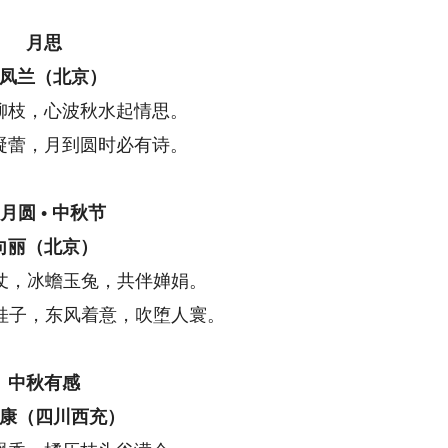
月思
凤兰（北京）
柳枝，心波秋水起情思。
凝蕾，月到圆时必有诗。
月圆 • 中秋节
向丽（北京）
，冰蟾玉兔，共伴婵娟。
子，东风着意，吹堕人寰。
中秋有感
康（四川西充）