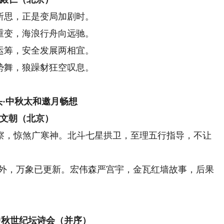
所思，正是变局加剧时。
重变，海浪行舟向远驰。
运筹，安全发展两相宜。
势舞，狼躁豺狂空叹息。
头·中秋太和邀月畅想
文朝（北京）
，惊煞广寒神。北斗七星拱卫，至理五行指导，不让
外，万象已更新。宏伟森严宫宇，金瓦红墙故事，后果
中秋世纪坛诗会（并序）