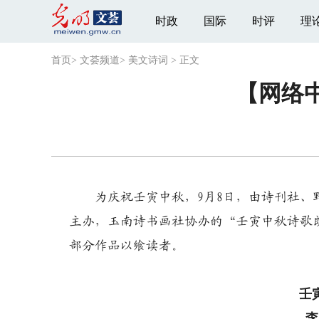
时政
国际
时评
理
首页
>
文荟频道
>
美文诗词
>
正文
【网络
为庆祝壬寅中秋，9月8日，由诗刊社、野
主办，玉南诗书画社协办的“壬寅中秋诗歌
部分作品以飨读者。
壬
李