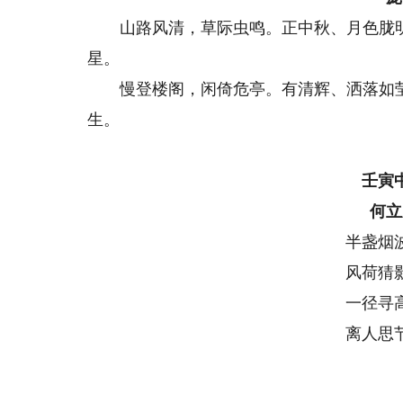
山路风清，草际虫鸣。正中秋、月色胧明
星。
慢登楼阁，闲倚危亭。有清辉、洒落如莹
生。
壬寅
何立
半盏烟
风荷猜
一径寻
离人思