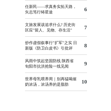
任新民——求真务实拓天路，
6
矢志笃行铸星途
文旅发展该追求什么?
历史街
7
区应"留人、见物、存生活"
炒作虚假叙事行"扩军"之实
日
8
新版《防卫白皮书》引批评
风雨中筑起坚固防线 陕西省
9
旬阳市抗洪抢险一线见闻
世界母乳喂养周｜别再猛喝催
10
奶浓汤，浓汤养的是脂肪