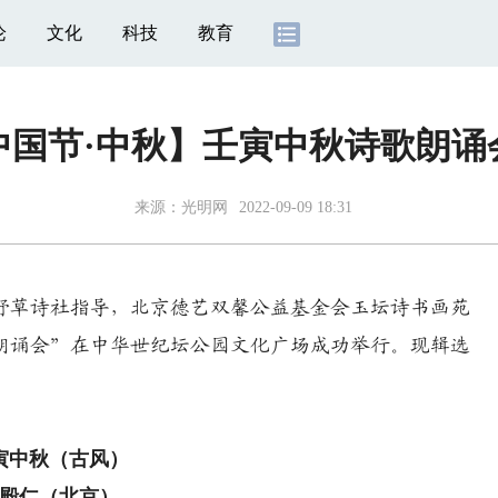
论
文化
科技
教育
中国节·中秋】壬寅中秋诗歌朗诵
来源：
光明网
2022-09-09 18:31
草诗社指导，北京德艺双馨公益基金会玉坛诗书画苑
朗诵会”在中华世纪坛公园文化广场成功举行。现辑选
寅中秋（古风）
殿仁（北京）