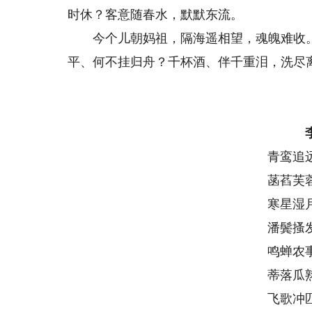
时休？客意随春水，默默东流。
今个儿朝妈祖，隔海遥相望，魂魄难收。
平、何不挂归舟？千杯酒、伴千重泪，洗尽
青鸾追
菡萏芙
寒星湿
潘鬓搔
鸣蝉农
蒂落瓜
飞歌冲