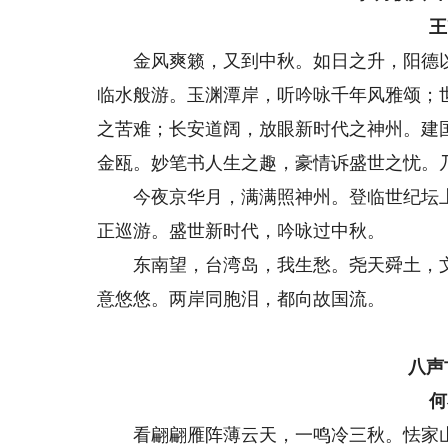
王
金风爽籁，又到中秋。如日之升，阳德以
临水般游。玉渊潭岸，听吟咏千年风雅颂；
之苦难；长安道阔，放眼新时代之神州。建
金瓯。妙笔书人生之趣，豪情诉盛世之忧。乃
今夜京华月，满满照神州。登临世纪坛上
正巡游。盛世新时代，吟咏过中秋。
东南望，台湾岛，我生愁。尧天舜土，文
意悠悠。两岸同胞泪，都向故国流。
八声
何
看翩翩雁阵薄云天，一鸣冷三秋。怯家山