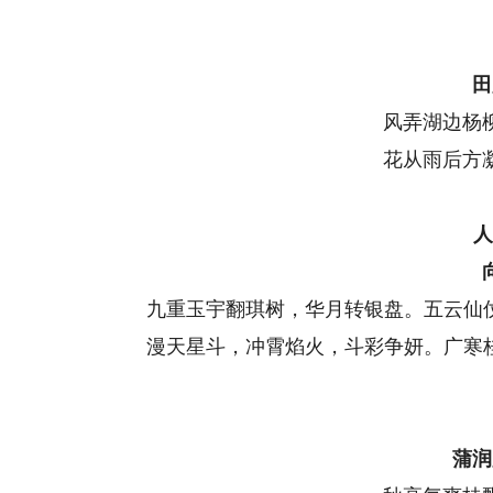
田
风弄湖边杨
花从雨后方
人
九重玉宇翻琪树，华月转银盘。五云仙仗
漫天星斗，冲霄焰火，斗彩争妍。广寒桂
蒲润