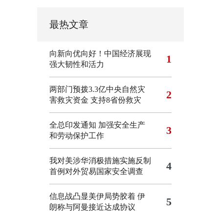
最热文章
向新向优向好！中国经济展现
1
强大韧性和活力
两部门预拨3.3亿中央自然灾
2
害救灾资金 支持8省份救灾
全总印发通知 加强安全生产
3
和劳动保护工作
我对美涉华消极措施实施反制
4
首例对外贸易国家安全调查
信息战凸显美伊局势胶着
伊
5
朗称与阿曼接近达成协议