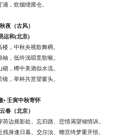
汀浦，炊烟绕廪仓。
秋夜（古风）
易运和(北京)
高楼，中秋央视歌舞稠。
锦袖，低吟浅唱竞歌喉。
山砌，樽中美酒似水流。
若镜，举杯共赏望窗头。
傲• 壬寅中秋寄怀
云春（北京）
荷边摇影处。忘归路、悲情渴望倾情诉。
残身逢日暮。交尔汝、蟾宫绮梦重开悟。