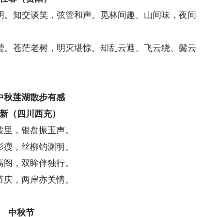
。知交谈笑，弦管和声。觅林间趣、山间味，夜间
。苍茫老树，明灭堪惊。却乱云遮、飞云绕、鬓云
中秋莲湖散步有感
新（四川西充）
波里，银盘振玉声。
影瘦，丝柳钓渊明。
高阁，双眸伴独行。
节庆，两岸亦关情。
中秋节