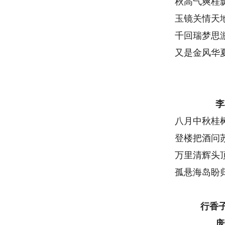
秋高气爽桂
玉镜关情天
千回瑞梦思
又是金风华
李
八月中秋桂
登楼把酒问
万里清辉头
孤悬海岛盼
行香
庞