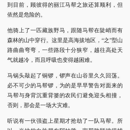
到目前，顾彼得的丽江马帮之旅还算顺利，但
依然是危险的。
他骑上了一匹藏族野马，跟随马帮在陡峭而有
森林的山中穿行。这里是高海拔地区，“之”型山
路曲曲弯弯，一些路段十分狭窄，越往高处天
气就越冷，而且呼吸也变得越困难。
马锅头敲起了铜锣，锣声在山谷里久久回荡。
必不可少的马帮锣，为的是早早警告对面来的
马帮与身背沉重背篓的农民们避免迎头相撞，
否则，那会是一场大灾难。
听说有一伙强盗上星期才抢劫了一队马帮。所