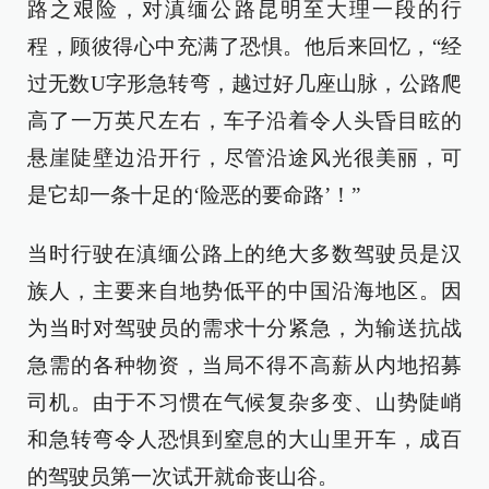
路之艰险，对滇缅公路昆明至大理一段的行
程，顾彼得心中充满了恐惧。他后来回忆，“经
过无数U字形急转弯，越过好几座山脉，公路爬
高了一万英尺左右，车子沿着令人头昏目眩的
悬崖陡壁边沿开行，尽管沿途风光很美丽，可
是它却一条十足的‘险恶的要命路’！”
当时行驶在滇缅公路上的绝大多数驾驶员是汉
族人，主要来自地势低平的中国沿海地区。因
为当时对驾驶员的需求十分紧急，为输送抗战
急需的各种物资，当局不得不高薪从内地招募
司机。由于不习惯在气候复杂多变、山势陡峭
和急转弯令人恐惧到窒息的大山里开车，成百
的驾驶员第一次试开就命丧山谷。