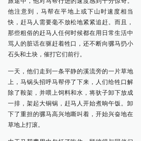
旅途中，他对马帮行进的速度感到十分惊奇。
他注意到，马帮在平地上或下山时速度相当
快，赶马人需要毫不放松地紧紧追赶。而且，
那些粗俗的赶马人任何时候都在用日常生活中
骂人的脏话在驱赶着牲口，还不断向骡马扔小
石头和土块，催打它们前行。
一天，他们走到一条平静的溪流旁的一片草地
上，马锅头招呼马帮停了下来，人们给牲口解
除了鞍架，并喂上饲料和水，将驮子卸下放成
一排，架起大铜锅，赶马人开始煮晌午饭。卸
下了重担的骡马高兴地嘶叫着，开始兴奋地在
草地上打滚。