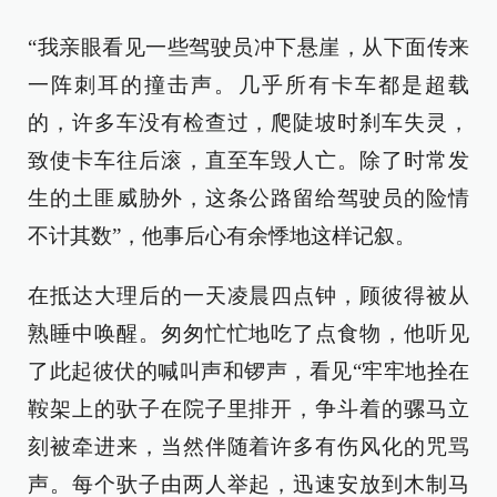
“我亲眼看见一些驾驶员冲下悬崖，从下面传来
一阵刺耳的撞击声。几乎所有卡车都是超载
的，许多车没有检查过，爬陡坡时刹车失灵，
致使卡车往后滚，直至车毁人亡。除了时常发
生的土匪威胁外，这条公路留给驾驶员的险情
不计其数”，他事后心有余悸地这样记叙。
在抵达大理后的一天凌晨四点钟，顾彼得被从
熟睡中唤醒。匆匆忙忙地吃了点食物，他听见
了此起彼伏的喊叫声和锣声，看见“牢牢地拴在
鞍架上的驮子在院子里排开，争斗着的骡马立
刻被牵进来，当然伴随着许多有伤风化的咒骂
声。每个驮子由两人举起，迅速安放到木制马