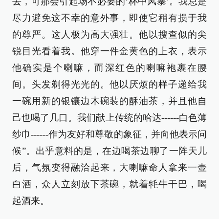
去，可那会引起场不必要的‘杯中风暴’。我总是
尽力避免这不幸的意外事，即使它稍有损于我
的尊严。这人极为高大强壮。他以搜查似的尖
锐目光看着我。他穿一件金黄色的上衣，表示
他确实是个喇嘛，而深红色的喇嘛袍裹在腰
间。头发剃得光光的。他以厌烦的样子递给我
一碗用新的银镶边木碗装的酥油茶，并且他自
己也喝了几口。我们献上传统的哈达------白色薄
纱巾------作为友好和尊敬的象征，并向他表示问
候”。出乎意料的是，在边喝茶边聊了一阵天儿
后，气氛变得融洽起来，大喇嘛命人拿来一壶
白酒，众人立刻放下茶碗，就着牦牛干巴，喝
起酒来。