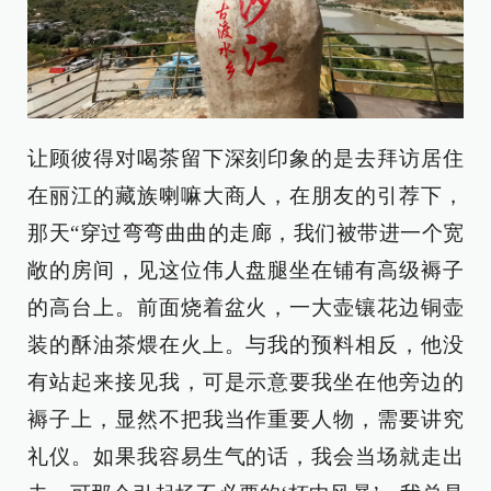
让顾彼得对喝茶留下深刻印象的是去拜访居住
在丽江的藏族喇嘛大商人，在朋友的引荐下，
那天“穿过弯弯曲曲的走廊，我们被带进一个宽
敞的房间，见这位伟人盘腿坐在铺有高级褥子
的高台上。前面烧着盆火，一大壶镶花边铜壶
装的酥油茶煨在火上。与我的预料相反，他没
有站起来接见我，可是示意要我坐在他旁边的
褥子上，显然不把我当作重要人物，需要讲究
礼仪。如果我容易生气的话，我会当场就走出