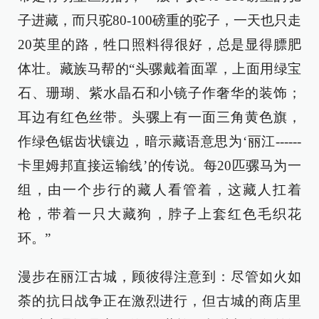
子进藏，而只驼80-100磅重的驼子，一天也只走
20英里的路，牲口照料得很好，总是显得膘肥
体壮。藏族马帮的“头骡戴着面罩，上面用绿宝
石、珊瑚、紫水晶石和小镜子作奢华的装饰；
耳边有红色丝带。头骡上有一面三角黄色旗，
作绿色锯齿状镶边，暗示藏语意思为‘丽江------
卡里姆邦直接运输线’的传说。每20匹骡马为一
组，由一个步行的藏人看管着，这藏人扛着
枪，带着一只大藏狗，脖子上套红色毛织花
环。”
漫步在丽江古城，顾彼得注意到：尽管如火如
荼的抗日战争正在激烈进行，但古城的商店里