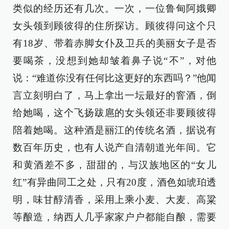
类似的经历还有几次。一次，一位鲁甸阿娥卿
女头领到顾彼得的住所探访。顾彼得问这个只
有18岁、带着赤脚女仆及卫兵的美丽女子是否
要喝茶，没想到她却皱着鼻子说“不”，对他
说：“难道你没有任何比这更好的东西吗？”他闻
言立刻明白了，马上拿出一坛最好的窨酒，倒
给她喝，这个飞扬跋扈的女头领还非要顾彼得
陪着她喝。这种酒是丽江的传统名酒，据说有
数百年历史，也有人说产自清朝道光年间。它
和黄酒差不多，甜甜的，与汉族地区的“女儿
红”有异曲同工之处，只有20度，酒色如琥珀透
明，味甘醇清香，采用上乘小麦、大麦、高粱
等酿造，纳西人几乎家家户户都能自酿，需要