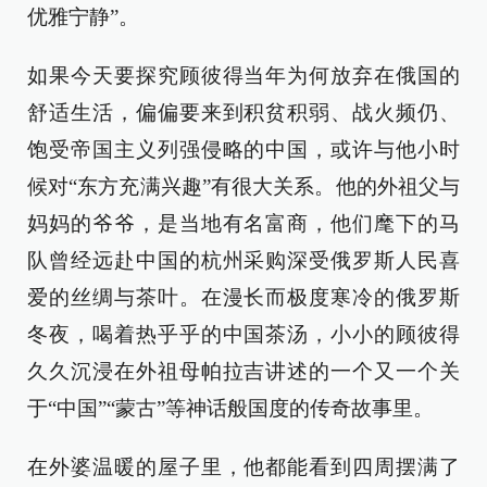
优雅宁静”。
如果今天要探究顾彼得当年为何放弃在俄国的
舒适生活，偏偏要来到积贫积弱、战火频仍、
饱受帝国主义列强侵略的中国，或许与他小时
候对“东方充满兴趣”有很大关系。他的外祖父与
妈妈的爷爷，是当地有名富商，他们麾下的马
队曾经远赴中国的杭州采购深受俄罗斯人民喜
爱的丝绸与茶叶。在漫长而极度寒冷的俄罗斯
冬夜，喝着热乎乎的中国茶汤，小小的顾彼得
久久沉浸在外祖母帕拉吉讲述的一个又一个关
于“中国”“蒙古”等神话般国度的传奇故事里。
在外婆温暖的屋子里，他都能看到四周摆满了