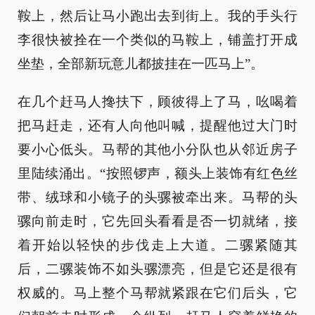
鞍上，然后让马小跑出去到街上。我的手头行
李很快被拴在一个类似的马鞍上，铺盖打开成
坐垫，全部新玩意儿都披挂在一匹马上”。
在几个赶马人搀扶下，顾彼得上了马，吆喝着
把马赶走，还有人向他叫喊，提醒他过大门时
要小心低头。马帮的其他小分队也从邻近房子
里陆续涌出。“按照锣声，额头上装饰有红色丝
带、绒球和小镜子的头骡被牵出来。马帮的头
骡向前走时，它先回头看看是否一切就绪，接
着开始以轻快的步伐走上大道。二骡紧随其
后，二骡装饰不如头骡漂亮，但是它还是很有
权威的。马上整个马帮就紧跟在它们后头，它