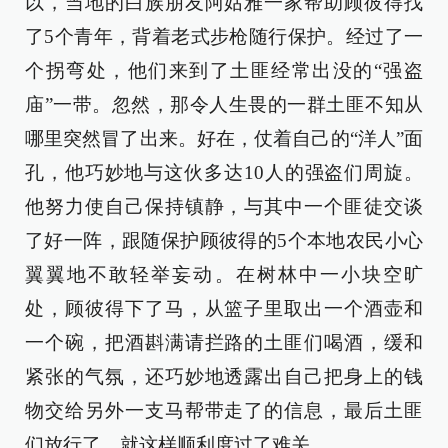
以，当地的白族朋友阿姑雅一家帮助顾彼得找
了5个青年，背着老式步枪随行保护。经过了一
个拐弯处，他们来到了土匪经常出没的“强盗
庙”一带。忽然，那令人生畏的一群土匪不知从
哪里突然冒了出来。好在，仗着自己的“洋人”面
孔，他巧妙地与这伙多达10人的强盗们周旋。
他努力使自己保持镇静，与其中一个匪徒交谈
了好一阵，跟随保护顾彼得的5个本地农民小心
翼翼地不敢轻举妄动。在树林中一小块空旷
处，顾彼得下了马，从篮子里取出一个酒壶和
一个碗，把酒斟满请拦路的土匪们喝酒，缓和
紧张的气氛，还巧妙地透露出自己把身上的钱
物交给另外一支马帮带走了的信息，最后土匪
们放行了，就这样顺利度过了难关。