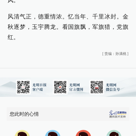
风。
风清气正，德重情浓。忆当年、千里冰封。金
秋逐梦，玉宇腾龙。看国旗飘，军旗猎，党旗
红。
[
责编：孙满桃
]
您此时的心情