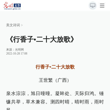
美文诗词
>
《行香子•二十大放歌》
来源：
光明网
2022-10-28 17:08
行香子•二十大放歌
王世繁（广西）
泉水淙淙，旭日曈曈。凝眸处、天际归鸿。锤
镰共举，草木兼容。测四时晴，晴时雨，雨时