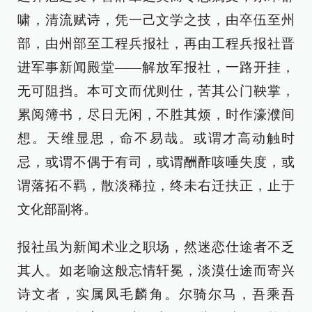
啸，清流赋诗，凭一己文学之技，由卒伍至州
部，由州部至工程兵报社，再由工程兵报社晋
进军事新闻殿堂——解放军报社，一路开挂，
无可阻挡。本可文而优则仕，苦其公门鞅掌，
累阅簿书，尽日无闲，不胜其烦，时作濠濮间
想。天维显思，命不易哉。或谓才高动触时
忌，或谓不偶于有司，或谓酬酢咳唾失度，或
谓落拓不羁，散淡稀拉，终未右迁扶正，止于
文化部副将。
报社虽为新闻术业之职场，然迷恋仕途者不乏
其人。如老喻这般忘情轩冕，淡漠仕途而寄兴
诗文者，实属凤毛麟角。尔骑尔马，吾乘吾