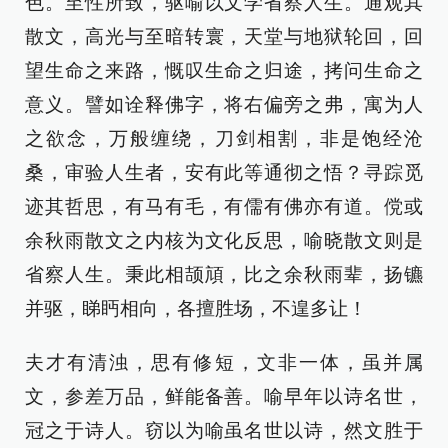
色。至性所致，驱喻以文学省察人生。通观其
散文，高光与至暗转寰，天堂与地狱轮回，回
望生命之来路，慨叹生命之归途，拷问生命之
意义。譬如诠释佛字，将右偏旁之弗，寓为人
之欲念，万般缠绕，刀剑相割，非是饱经沧
桑，审验人生者，安有此等通彻之悟？寻踪觅
迹其哲思，有马有毛，有儒有佛亦有道。傥或
余秋雨散文之内核为文化反思，喻晓散文则是
省察人生。秉此相颉頏，比之余秋雨辈，扬镳
并驱，睇眄相向，各擅胜场，不遑多让！
夫才有清浊，思有修短，文非一体，虽并属
文，参差万品，鲜能备善。喻早年以诗名世，
冠之于诗人。窃以为喻虽名世以诗，然文胜于