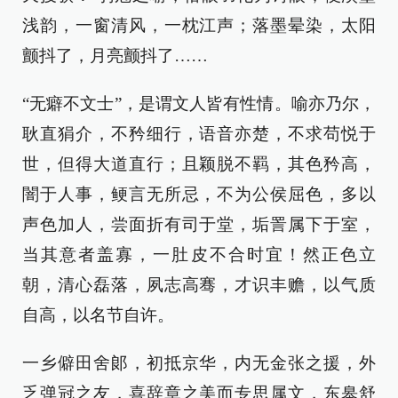
浅韵，一窗清风，一枕江声；落墨晕染，太阳
颤抖了，月亮颤抖了……
“无癖不文士”，是谓文人皆有性情。喻亦乃尔，
耿直狷介，不矜细行，语音亦楚，不求苟悦于
世，但得大道直行；且颖脱不羁，其色矜高，
闇于人事，鲠言无所忌，不为公侯屈色，多以
声色加人，尝面折有司于堂，垢詈属下于室，
当其意者盖寡，一肚皮不合时宜！然正色立
朝，清心磊落，夙志高骞，才识丰赡，以气质
自高，以名节自许。
一乡僻田舍郞，初抵京华，内无金张之援，外
乏弹冠之友，喜辞章之美而专思属文，东皋舒