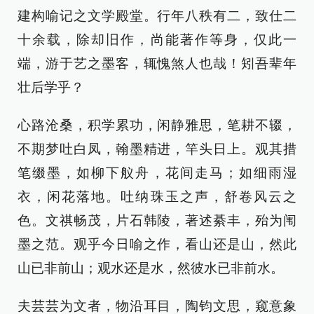
建构喻记之文学殿堂。行年八秩有二，致仕二
十余载，除却旧作，尚能著作等身，仅此一
端，游于艺之墨客，辄愧煞人也哉！矧吾辈年
壮后学乎？
心路沧桑，积学累功，闲静雅思，笔耕不辍，
不期梦吐白凤，翰墨精进，竿头日上。观其措
笔缀墨，如柳下舣舟，花间走马；如细雨湿
衣，闲花落地。吐纳珠玉之声，舒卷风云之
色。文祺畅茂，片石韩陵，著述綦丰，殆为闱
墨之范。观乎今日喻之作，看山还是山，然此
山已非前山；观水还是水，然彼水已非前水。
夫芸芸为文者，物沿耳目，陶钧文思，窥意象