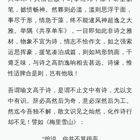
笔，摅愤畅神。然夥则必滥，滥则思浮于面，
事尽于形，情急于藻，终不能逮风神超逸之大
雅。举隅《共享单车》，一目即知此非诗之雅
材，物象不宜为诗，情志不恰作文，如之强索
运思挥豪，援笔凑泊成篇，则如鸠形鹄面，干
瘪乏味，与诗之高韵逸响相去甚远。诗缘，惟
性适脾合是则，岂有他哉！
吾谓喻文高于诗，是谓不止文中有诗，尤以文
中有识。辞必高然后为奇，意必深然后为工。
然迄今吾独不解，散文识见之灿然，化作诗行
却不见！譬如《梅里雪山》：
“按说，你并不算很高