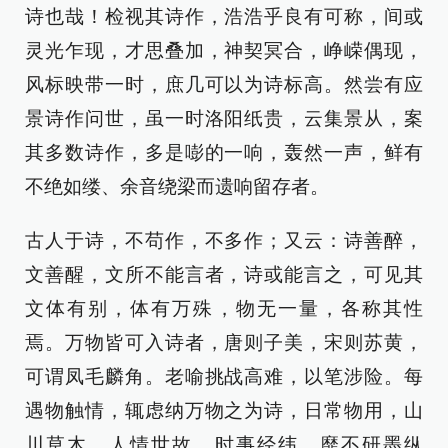
诗也哉！检视其诗作，浩浩乎良有可称，间或
灵光乍现，才思叠加，神契冥合，峥嵘偶现，
风标映带一时，庶几可以为诗标高。然尝有应
景诗作问世，虽一时洛阳纸贵，云集景从，案
其多数诗作，多是嘭的一响，轰然一声，鲜有
不绝如缕、余音绕梁而遗响留存者。
古人于诗，不苟作，不多作；又云：诗善醉，
文善醒，文所不能言者，诗或能言之，可见其
文体有别，体有万殊，物无一量，各称其性
焉。万物皆可入诗者，唐则子美，宋则苏黄，
可谓凤毛麟角。老喻挑战高难，以笔涉险。每
遇物触情，辄虑纳万物之为诗，日常物用，山
川草木，人情世故，时事经纬，靡不研墨纵