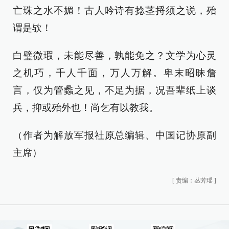
亡珠之水不媚！古人吟诗有捻茎捋须之说，殆
谓是欤！
白璧微瑕，未能尽善，孰能免之？文学为心灵
之机巧，千人千面，万人万解。卑末昭昧詹
言，仅为管蠡之见，不足为据，况吾辈纸上谈
兵，抑或殆外也！尚乞有以教我。
（作者为解放军报社原总编辑、中国记协原副
主席）
[
责编：丛芳瑶
]