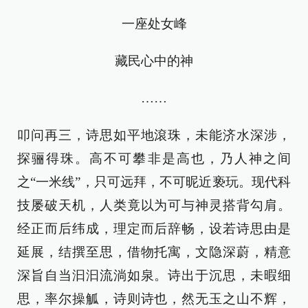
一座处女峰
藏民心中的神
……
叩问再三，诗思如平地滾珠，未能济水深涉，
探骊得珠。高不可攀非是高也，乃人神之间
之“一米线”，只可远拜，不可昵近亵玩。现代科
技屡破天机，人类竟以为可与神灵搭背勾肩。
经正而后纬成，理定而后辞畅，设若诗思由是
延展，结撰至思，借物托寓，文隐深蔚，精意
深旨自当汩汩流淌如泉。诗出于沉思，未暇细
思，率尔操觚，诗则诗也，然无玉之山不辉，