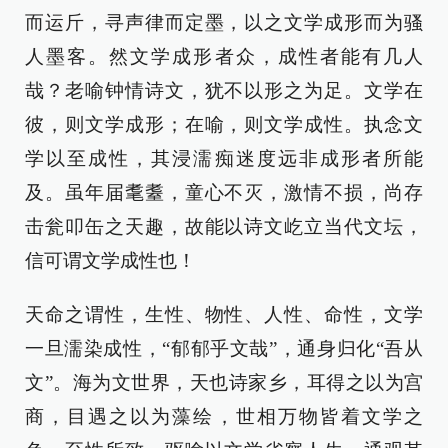
而运斤，寻声律而定墨，以之文学成形而为骚
人墨客。然文学成形者众，成性者能有几人
哉？老喻钟情诗文，犹不以形之为足。文学在
彼，则文学成形；在喻，则文学成性。执念文
学以至成性，其浸濡痴迷度远非成形者所能
及。虽年届耄耋，童心不灭，激情不损，尚存
击瓮叩缶之天趣，故能以诗文屹立当代文坛，
信可谓文学成性也！
天命之谓性，生性、物性、人性、命性，文学
一旦濡染成性，“郁郁乎文哉”，通身归化“吾从
文”。海为文世界，天也诗家乡，耳得之以为宫
商，目遇之以为藻绘，世相万物皆着文学之