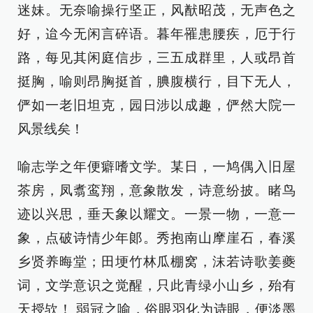
迷妹。无奈喻操行坚正，风猷昭茂，无声色之
好，迨今无闲言碎语。暮年罹患腰疾，厄于行
路，每见其闲庭信步，三五成群里，人或昂首
挺胸，喻则昂胸挺首，腆腹横行，目下无人，
俨如一老旧坦克，园日涉以成趣，俨然大院一
风景线矣！
喻志学之年便癖嗜文学。某日，一鸠偶入旧屋
茶房，凤翥鸾翔，意象散发，诗意纷披。睹鸟
迹以兴思，垂天象以耀文。一景一物，一意一
象，点破诗情少年郞。秀抱南山摩崖石，春溪
乡贤养晦堂；田埂竹林瓜棚窝，沫若诗歌姜夔
词，文学意识之觉醒，只此青绿小山乡，殆有
天授欤！ 弱冠之喻，俗眼羽化为诗眼，便淡墨