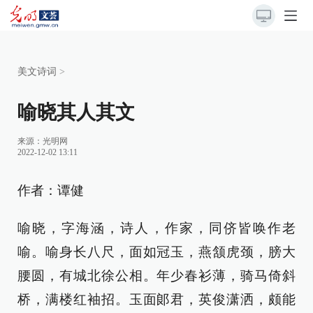
美文诗词
>
喻晓其人其文
来源：
光明网
2022-12-02 13:11
作者：谭健
喻晓，字海涵，诗人，作家，同侪皆唤作老
喻。喻身长八尺，面如冠玉，燕颔虎颈，膀大
腰圆，有城北徐公相。年少春衫薄，骑马倚斜
桥，满楼红袖招。玉面郞君，英俊潇洒，颇能