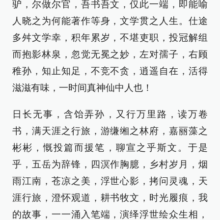
驴，尔做尔官，吾书吾文，仅此一端，即能喻
人晓之为何能著作等身，文学贯之人生。仕途
多舛文学幸，积年累岁，不堪吏职，投冠解组
而抱影林泉，忽觉无冕之妙，左对孺子，右顾
稚孙，知止知足，不竞不贪，逍遥自在，活得
滋滋有味，一时间真神仙中人也！
日长无事，含饴弄孙，又行万里路，读万卷
书，满天涯之行旅，游缣缃之林府，嘉丽藻之
彬彬，慨投篇而援笔，聊宣之乎斯文。于是
乎，五岳为辞锋，四溟作胸臆，乡村岁月，烟
雨江南，苍凉之美，浮世心影，拷问灵魂，天
涯行旅，澄怀观道，耕书牧文，时光履痕，我
的故事，一一涌入笔端，演绎浮世绘众生相，