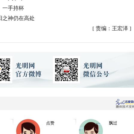
一手持杯
阳之神仍在高处
[
责编：王宏泽
]
点赞
飘过