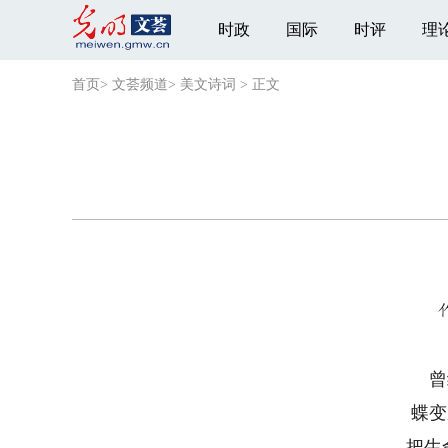
时政
国际
时评
理
首页
>
文荟频道
>
美文诗词
>
正文
曾
蝶变
把生