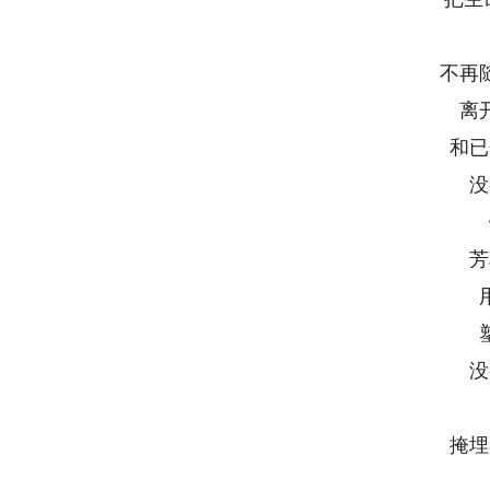
不再
离
和已
没
芳
没
掩埋