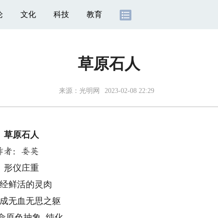
论
文化
科技
教育
草原石人
来源：
光明网
2023-02-08 22:29
草原石人
作者：娄英
形仪庄重
经鲜活的灵肉
成无血无思之躯
命原色抽象 纯化