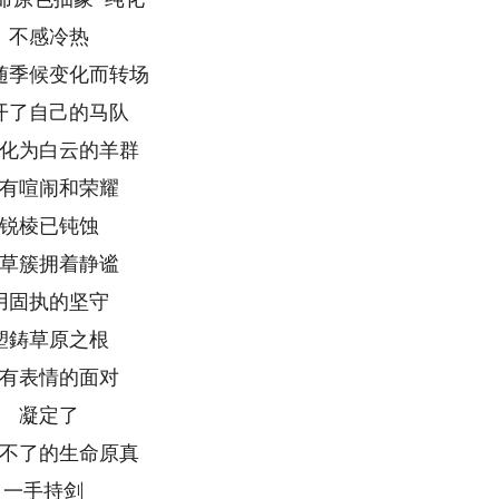
不感冷热
随季候变化而转场
开了自己的马队
化为白云的羊群
有喧闹和荣耀
锐棱已钝蚀
草簇拥着静谧
用固执的坚守
塑鋳草原之根
有表情的面对
凝定了
不了的生命原真
一手持剑