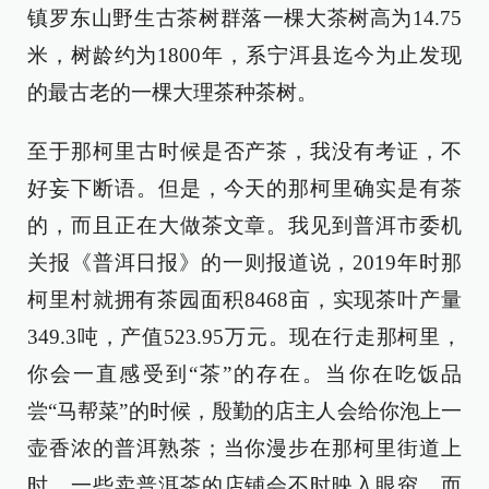
镇罗东山野生古茶树群落一棵大茶树高为14.75
米，树龄约为1800年，系宁洱县迄今为止发现
的最古老的一棵大理茶种茶树。
至于那柯里古时候是否产茶，我没有考证，不
好妄下断语。但是，今天的那柯里确实是有茶
的，而且正在大做茶文章。我见到普洱市委机
关报《普洱日报》的一则报道说，2019年时那
柯里村就拥有茶园面积8468亩，实现茶叶产量
349.3吨，产值523.95万元。现在行走那柯里，
你会一直感受到“茶”的存在。当你在吃饭品
尝“马帮菜”的时候，殷勤的店主人会给你泡上一
壶香浓的普洱熟茶；当你漫步在那柯里街道上
时，一些卖普洱茶的店铺会不时映入眼帘。而