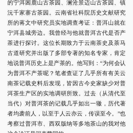
的宁洱困鹿山古茶园、澜沧景迈山古茶园、镇
沅千家寨古茶园。云南省社科院历史文献研究
所的蒋文中研究员实地调查考证：普洱山就在
宁洱县城旁边。我曾经与他就普洱古代是否产
茶进行探讨。这位长期致力于云南茶史及茶马
古道研究并出版了多部专著的知名专家，肯定
地说普洱历史上是产茶的。他写到：“为何会认
为普洱不产茶呢？笔者查证了几乎所有有关云
南茶记载史料后发现，皆因古今史家缺少对普
洱茶生产区的实地调研所致。过去（从清代至
当代）对普洱茶的记载几乎如出一辙，历代著
者均袭前人，以至于人云亦云，传误至今。”也
考察过普洱市、西双版纳等多地茶山的我对他