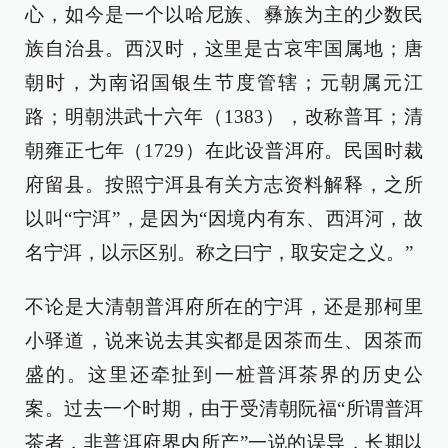
心，如今是一个以哈尼族、彝族为主的少数民
族自治县。西汉时，这里是古哀牢国属地；唐
朝时，为南诏国银生节度管辖；元朝属元江
路；明朝洪武十六年（1383），改称普耳；清
朝雍正七年（1729）在此设普洱府。民国时裁
府留县。按照宁洱县有关方志资料解释，之所
以叫“宁洱”，是因为“因境内有东、西洱河，故
名宁洱，以示区别。称之曰宁，取安定之义。”
不论是大清朝普洱府所在的宁洱，还是那柯里
小驿道，说来说去其实都是因茶而生、因茶而
盛的。这里还牵扯到一桩普洱茶界的历史公
案。过去一个时期，由于受清朝阮福“所谓普洱
茶者，非普洱府界内所产”一说的误导，长期以