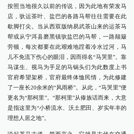
按照当地很久以前的传说，因为此地有荣发马
店，驮运茶叶、盐巴的各路马帮往往需要在此
歇脚打尖。当从西双版纳易武茶山来的运茶马
帮或从宁洱县磨黑镇驮盐巴的马帮，一路颠簸
劳顿，每次都要在此艰难地蹚着冷水过河，马
儿不免流下伤心的眼泪，因而得名“马哭里”。靠
马谋生、视马为手足的马锅头们为此数度上书
官府希望架桥，官府最终体恤民情，为此修建
了一座长20余米的“风雨桥”。从此，“马哭里”便
更名为“那柯里”。“那柯里”从傣族话而来，大意
是指这里为“小桥流水、沃土肥田、岁实年丰的
理想人居之地”。