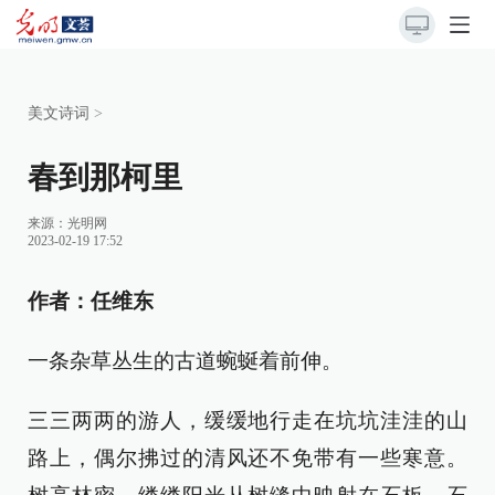
美文诗词
>
春到那柯里
来源：
光明网
2023-02-19 17:52
作者：任维东
一条杂草丛生的古道蜿蜒着前伸。
三三两两的游人，缓缓地行走在坑坑洼洼的山
路上，偶尔拂过的清风还不免带有一些寒意。