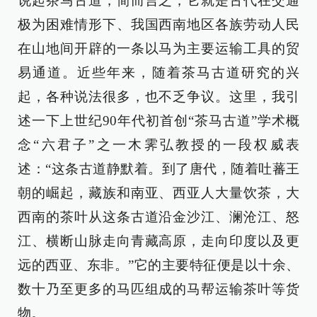
说起茶马古道，简而言之，它就是古代在交通
极为困难情形下、我国西南地区各族劳动人民
在山地间开辟的一条以马为主要运输工具的贸
易通道。近些年来，随着茶马古道研究的兴
起，各种说法很多，也不乏争议。这里，我引
述一下上世纪90年代初首创“茶马古道”学术概
念“六君子”之一木霁弘教授的一段权威表
述：“这条古道静默着。到了唐代，随着吐蕃王
朝的崛起，藏族和南亚、西亚人大量饮茶，大
西南的茶叶从这条古道沿金沙江、澜沧江、怒
江、横断山脉走向青藏高原，走向印度以及更
远的西亚、东非。”它的主要特征便是以十余、
数十乃至更多的马匹组成的马帮运输茶叶等货
物。