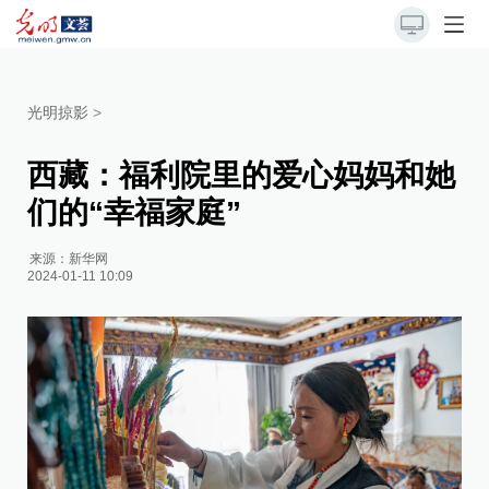
光明掠影
>
西藏：福利院里的爱心妈妈和她
们的“幸福家庭”
来源：
新华网
2024-01-11 10:09