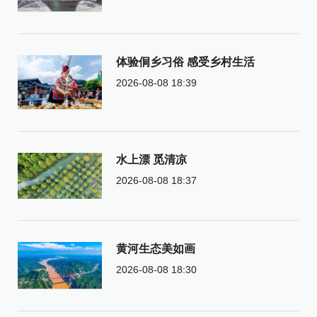
体验侗乡习俗 感受乡村生活
2026-08-08 18:39
水上漂 觅清凉
2026-08-08 18:37
黄河生态美如画
2026-08-08 18:30