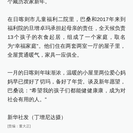
个藏历农家新年。
个
在日喀则市儿童福利二院里，巴桑和2017年来到
在
福利院的旦增卓玛承担起母亲的责任，全天候负责
福
13个孩子的衣食起居，组成了一个家庭，取名
1
为“幸福家庭”。他们住在两套两室一厅的屋子里，
为
全屋贯通暖气，家具一应俱全。
全
一月的日喀则年味渐浓，温暖的小屋里两位爱心妈
一
妈早已摆好了切玛，备好了年货。谈及新年愿望，
妈
巴桑说：“希望我的孩子们都能健健康康，成为对
巴
社会有用的人。”
社
新华社发（丁增尼达摄）
新
[责编：董大正]
[责