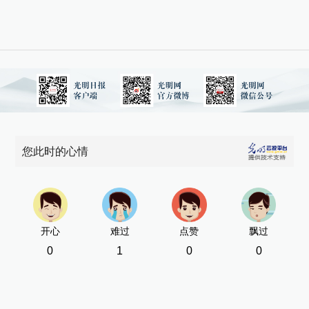
您此时的心情
开心
难过
点赞
飘过
0
1
0
0