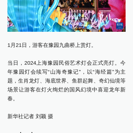
1月21日，游客在豫园九曲桥上赏灯。
1
当日，2024上海豫园民俗艺术灯会正式亮灯。今
当
年豫园灯会续写“山海奇豫记”，以“海经篇”为主
年
题，生肖龙灯、海底世界、鱼群起舞、奇幻仙境等
题
场景让游客在灯火绚烂的国风幻境中喜迎龙年新
场
春。
春
新华社记者 刘颖 摄
新