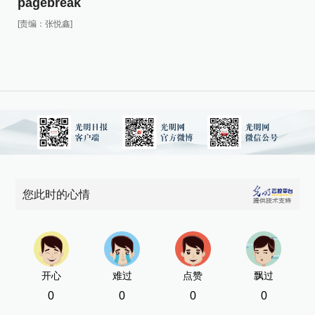
pagebreak
pa
[责编：张悦鑫]
[责
您此时的心情
开心
难过
点赞
飘过
0
0
0
0