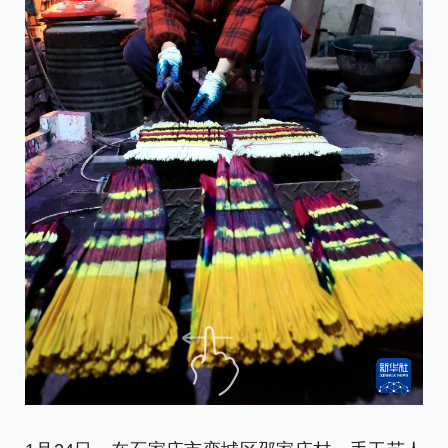
1
在
春
忙
栾
艳
式
新