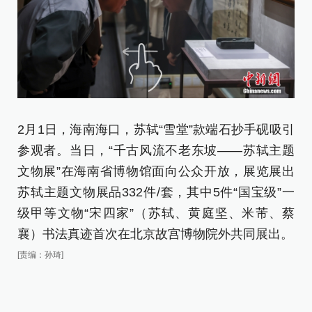
2月1日，海南海口，苏轼“雪堂”款端石抄手砚吸引
2
参观者。当日，“千古风流不老东坡——苏轼主题
当
文物展”在海南省博物馆面向公众开放，展览展出
海
苏轼主题文物展品332件/套，其中5件“国宝级”一
物
级甲等文物“宋四家”（苏轼、黄庭坚、米芾、蔡
物
襄）书法真迹首次在北京故宫博物院外共同展出。
迹
[责编：孙琦]
[责