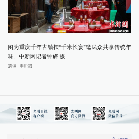
图为重庆千年古镇摆“千米长宴”邀民众共享传统年
图
味。中新网记者钟旖 摄
味
[责编：李伯玺]
[责