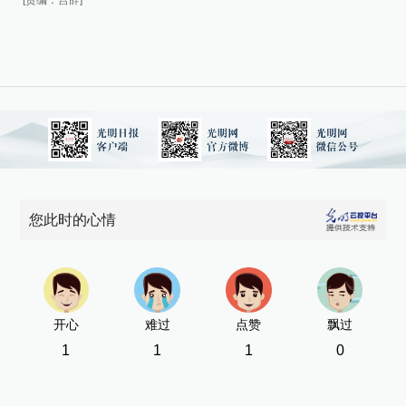
[责编：宫辞]
[责
您此时的心情
开心
难过
点赞
飘过
1
1
1
0