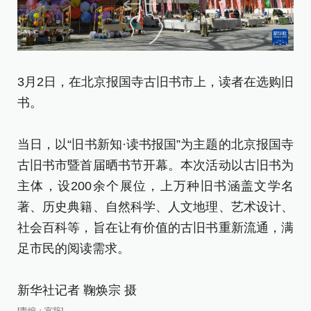
3月2日，在北京报国寺古旧书市上，读者在选购旧
3
书。
书
当日，以“旧书新知·读书报国”为主题的北京报国寺
当
古旧书市暨首届晒书节开幕。本次活动以古旧书为
古
主体，设200余个展位，上万种旧书涵盖文学名
主
著、历史典籍、自然科学、人文地理、艺术设计、
著
社会百科等，旨在让有价值的古旧书重新流通，满
社
足市民的阅读需求。
足
新华社记者 鞠焕宗 摄
新