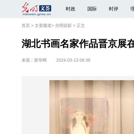
时政
国际
时评
首页
>
文荟频道
>
光明掠影
>
正文
湖北书画名家作品晋京展
来源：
新华网
2024-03-13 08:38