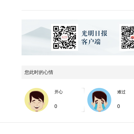
您此时的心情
开心
难过
0
0