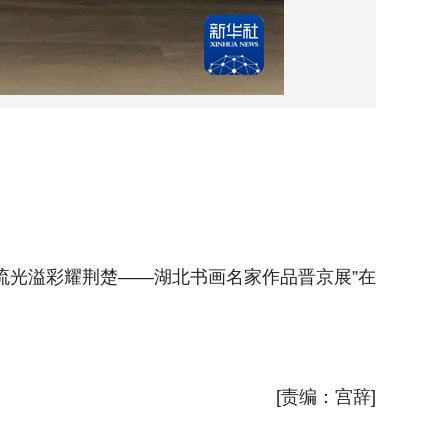
3月12
光溢彩耀荆楚——湖北书画名家作品晋京展”在
当日，
国家图书
新华社
[责编：宫辞]