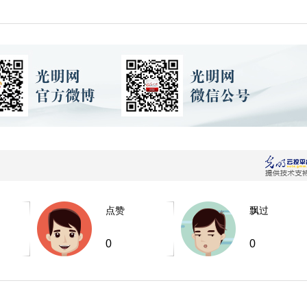
点赞
飘过
0
0