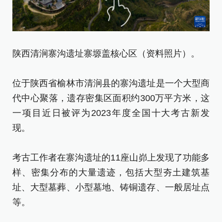
陕西清涧寨沟遗址寨塬盖核心区（资料照片）。
陕
位于陕西省榆林市清涧县的寨沟遗址是一个大型商
代中心聚落，遗存密集区面积约300万平方米，这
位
一项目近日被评为2023年度全国十大考古新发
代
现。
一
现
考古工作者在寨沟遗址的11座山峁上发现了功能多
样、密集分布的大量遗迹，包括大型夯土建筑基
考
址、大型墓葬、小型墓地、铸铜遗存、一般居址点
样
等。
址