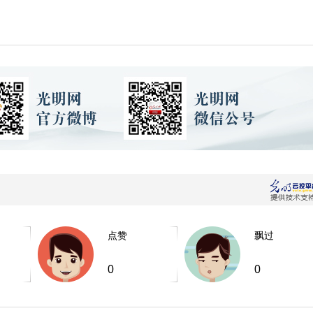
点赞
飘过
0
0