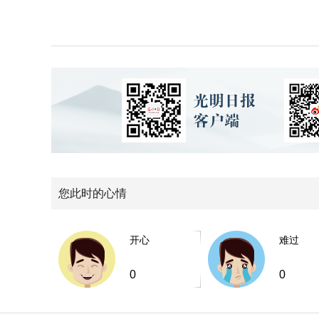
您此时的心情
开心
难过
0
0