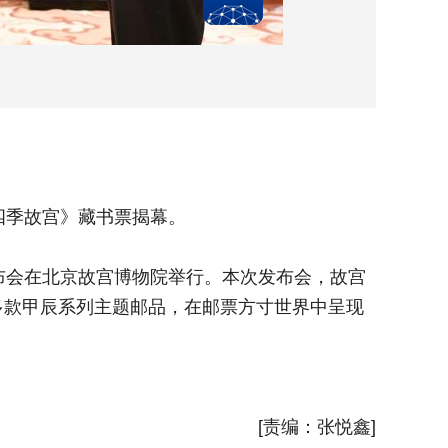
四季故宫》藏书票揭幕。
4月7
布会在北京故宫博物院举行。本次发布会，故宫
当日，由
多款甲辰系列主题邮品，在邮票方寸世界中呈现
邮局推出
故宫四时
新华社
[责编：张悦鑫]