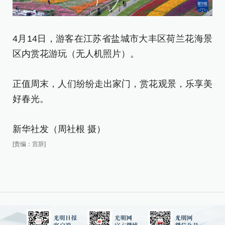
4月14日，游客在江苏省盐城市大丰区荷兰花海景
区内赏花游玩（无人机照片）。
4
景
正值周末，人们纷纷走出家门，赏花观景，乐享美
好春光。
正
好
新华社发（周社根 摄）
[责编：宫辞]
新
[责