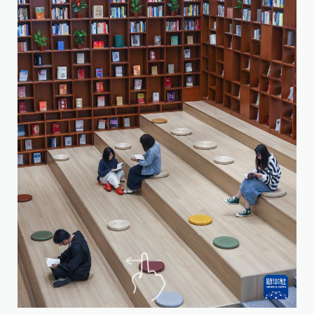
4
习
近
牵
书
家
图
新