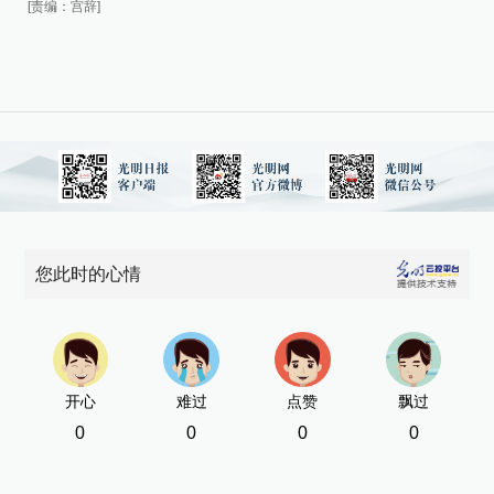
[责编：宫辞]
[责
您此时的心情
开心
难过
点赞
飘过
0
0
0
0