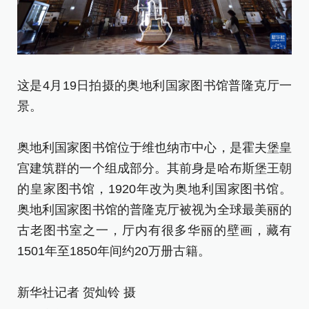
这是4月19日拍摄的奥地利国家图书馆普隆克厅一
4
景。
观
奥地利国家图书馆位于维也纳市中心，是霍夫堡皇
奥
宫建筑群的一个组成部分。其前身是哈布斯堡王朝
宫
的皇家图书馆，1920年改为奥地利国家图书馆。
的
奥地利国家图书馆的普隆克厅被视为全球最美丽的
奥
古老图书室之一，厅内有很多华丽的壁画，藏有
古
1501年至1850年间约20万册古籍。
1
新华社记者 贺灿铃 摄
新