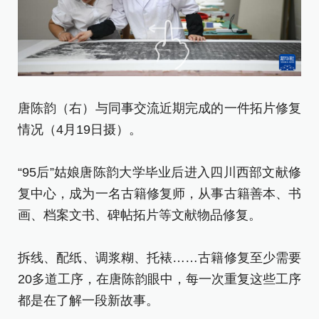
在
唐陈韵（右）与同事交流近期完成的一件拓片修复
过
情况（4月19日摄）。
“
“95后”姑娘唐陈韵大学毕业后进入四川西部文献修
复
复中心，成为一名古籍修复师，从事古籍善本、书
画
画、档案文书、碑帖拓片等文献物品修复。
拆
拆线、配纸、调浆糊、托裱……古籍修复至少需要
2
20多道工序，在唐陈韵眼中，每一次重复这些工序
都
都是在了解一段新故事。