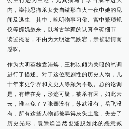
公主行迹为主述，尤其描写了李自成冲进大
内，崇祯忍痛杀女妻自缢那血火一夜中她的见
闻及逃生。其中，晚明物事习俗、宫中繁琐规
仪等娓娓叙来，以考古学家的认真垒砌细节。
读罢掩卷，不由为大明运气跌宕，崇祯悲情而
感叹。
作为大明英雄袁崇焕，王彬以颇为关照的笔调
进行了描述。对于这位悲剧性的历史人物，几
十年来史学界和文史人等颇为不敬。总的论调
是，有错在身，形迹可疑，被杀有因，如此云
云，谁幸免了？张骞没有，苏武没有，岳飞没
有，所有这些人物都被弄得灰头土脸，失去了
历史光彩，袁崇焕当然也逃脱如此的恶意臧