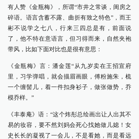
有人赞《金瓶梅》，所谓“市井之常谈，闺房之
碎语。语言含蓄不露、曲折有致之特色”，而王
彬不说学之七八，行来三四总是有，前面说
了，他不特在意语言，但习得而来，自然夹袍
带风，比如下面对比也是很有意思：
《金瓶梅》言：潘金莲“从九岁卖在王招宣府
里，习学弹唱，就会描眉画眼，傅粉施朱，梳
一个缠髻儿，着一件扣身衫子，做张做势，乔
模乔样。”
《丰泰庵》语：“这个炜彤总绘画出让人出其不
易的妆容，要不然刘妈会死心找她做儿媳！女
史长长的凝视了一会儿，不是看她，而是看远