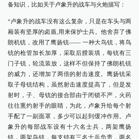
备知识，比如关于卢象升的战车与火炮描写：
“卢象升的战车没有这么复杂，只是在车头与两
厢装有坚厚的卤盾,用来保护士兵。他舍弃了佛
朗机铳，改用了鹰扬铳—— 一种大鸟铳，将鸟
铳的枪管加长加厚，采取后膛装填，每铳有三
门子铳，轮流装放，这样不但保持了佛朗机铳
的威力，还增加了两倍的射击速度。鹰扬铳采
取子母铳结构，虽然射击速度提高了，但是发
射时，子、母铳的接合部由于闭锁不严，火药
往往熏灼射手的眼睛，为此，卢象升给每个射
手配了一副面罩，多少可以起到缓冲作用。卢
象升的每部战车设有十六名士兵，两架鹰扬
铳，两架鸟铳，每支铳有三名士兵负责，两名