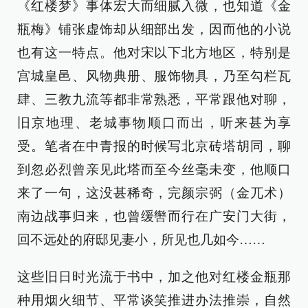
《红楼梦》事体宏大而细腻入微，也知道《金
瓶梅》铺张虚饰却从细部出发，因而他的小说
也有这一特点。他对宋以下北方地区，特别是
宫城皇邑、风物典册、服饰物具，乃至勾栏瓦
肆、三教九流等都非常熟悉，平常跟他对聊，
旧京地理、老城事物顺口而出，听来甚为享
受。笔者在中青报的时候写北京砖塔胡同，聊
到忽必烈曾亲见此塔而至今丝毫未变，他顺口
来了一句，这没甚稀奇，完颜宗弼（金兀术）
南边战事归来，也曾缓辔而行在广安门大街，
回不远处的府邸见妻小，所见也几如今……
这些旧日时光流于书中，加之他对红楼金瓶那
种用烟火细节、平常谈笑推进办法推崇，自然