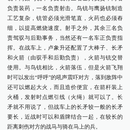
负责装药，一名负责射击。鸟铳与鹰扬铳制造
工艺复杂，铳管必须光滑笔直，火药也必须舂
细，以提高燃烧速度。射手之外，其余三名负
责驾驭与后勤事务，当然还有一名车正负责指
挥。在战车上，卢象升还配置了大棒子、长矛
和火箭（由驭手和后勤负责），火箭与铳交替
使用。与鸟铳相比，火箭落伍，但是火箭飞翔
时可以发出“呼呼”的吼声震吓对方，落到敌阵中
还可以燃起大火，而且造价便宜，在箭杆装上
火桶，发射时点燃引线（火绳）就可以了。长
矛就不用说了，但战车上的长矛较一般的长矛
要长，近战时可以和盾牌结合一起，在较长的
距离刺伤对方的战马与骑在马上的兵。