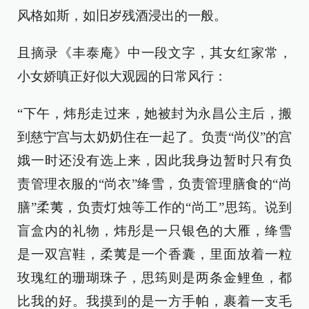
风格如斯，如旧岁残酒浸出的一般。
且摘录《丰泰庵》中一段文字，其女红家常，
小女娇嗔正好似大观园的日常风行：
“下午，炜彤走过来，她被封为永昌公主后，搬
到慈宁宫与太奶奶住在一起了。负责“尚仪”的宫
娥一时还没有选上来，因此我身边暂时只有负
责管理衣服的“尚衣”绛雪，负责管理膳食的“尚
膳”柔荑，负责灯烛等工作的“尚工”思筠。说到
盲盒内的礼物，炜彤是一只银色的大雁，绛雪
是一双宫鞋，柔荑是一个香囊，里面放着一粒
玫瑰红的珊瑚珠子，思筠则是两条金鲤鱼，都
比我的好。我摸到的是一方手帕，裹着一支毛