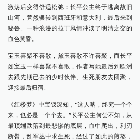
激荡后变得舒适松弛：长平公主终于逃离故旧
山河，竟然辗转到西班牙和意大利，最后来到
秘鲁。一种浪漫的拉丁风情冲淡了明清之交的
血色黄昏。
宝玉喜聚不喜散，黛玉喜散不许喜聚，而长平
如宝玉一样喜聚不喜散，作者写她最后到欧洲
去跟先期已去的少时伙伴、生死朋友去团聚，
迎接最后归宿。
《红楼梦》中宝钗深知，“这人呐，终究一个个
来，也必是一个个去。”长平公主何尝不知，从
最顶端跌落到最悲惨的底层，血中爬出，利刃
断臂，乱军丛中求生死，经过了如此的煎熬，