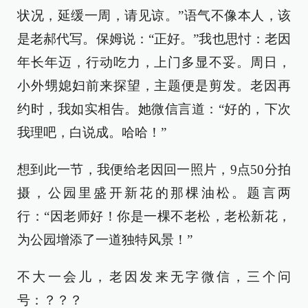
状况，延缓一周，请见谅。”语气不像本人，该
是老郝代写。保姆说：“正好。”我也思忖：老因
年长年迈，行动吃力，上门多显不妥。周日，
小外甥媳妇前来探望，主题便是剪发。老因再
约时，我如实相告。她微信言道：“好的，下次
我理吧，白说成。哈哈！”
想到此一节，我便给老因回一照片，9点50分拍
摄，公园里盛开新花的那棵油松。题言两
行：“因老师好！你是一棵不老松，老松新花，
为公园增添了一道独特风景！”
不大一会儿，老因发来无字微信，三个问
号：？？？