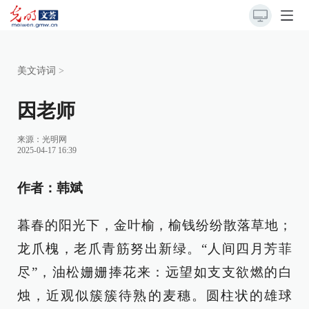
美文诗词
>
因老师
来源：
光明网
2025-04-17 16:39
作者：韩斌
暮春的阳光下，金叶榆，榆钱纷纷散落草地；
龙爪槐，老爪青筋努出新绿。“人间四月芳菲
尽”，油松姗姗捧花来：远望如支支欲燃的白
烛，近观似簇簇待熟的麦穗。圆柱状的雄球