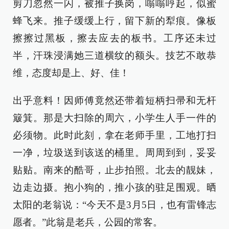
剪刀忽然一闪，被推子换岗，嗡嗡哼起，似蜜
蜂飞来。推子缓缓上行，留下新的犁痕。像板
擦擦过黑板，擦去应去的板书。工序还未过
半，汗珠浸满她三道横纹的额头。技艺不敢恭
维，态度却是上、好、佳！
出乎意料！因师傅竟然还带着短柄扫帚和无杆
簸箕。那是大扫除的周六，小学生人手一件的
必须物。此时此刻，拿在老师手里，工地打扫
一净，垃圾送到该送的桶里。周周到到，妥妥
贴贴。南来的酷哥，止步拍照。北去的靓妹，
边走边摄。抱小狗的，推小孩的驻足围观。晒
太阳的老翁说：“今天不是3月5日，也有雷锋志
愿者。”此翁是老兵，公园的常客。