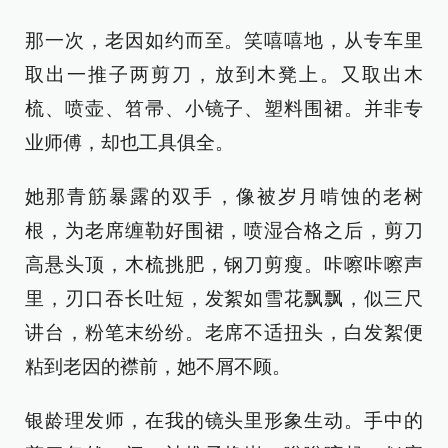
那一次，老因如约而至。笑嘻嘻地，从专车里
取出一推子两剪刀，放到木凳上。又取出木
梳、喷壶、笤帚、小镜子、塑料围裙。并非专
业师傅，却也工具俱全。
她那青筋暴露的双手，像被岁月啃蚀的老树
根，为老席缠勒好围裙，喷湿合格之后，剪刀
高悬头顶，木梳挑肥，钢刀剪瘦。咔嚓咔嚓声
里，刃口吞长吐短，发絮如雪花飘飘，似三尺
讲台，粉笔末纷纷。老席不适扭头，白发絮便
粘到老因的襟前，她不屑不顾。
银龄理发师，在我的镜头里形象生动。手中的