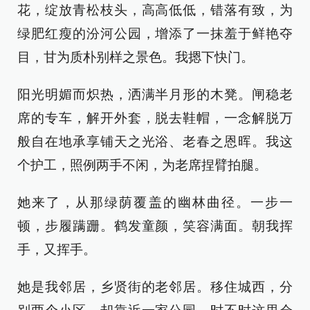
花，绽放青松枝头，高高低低，错落有致，为
绿肥红瘦的汾河公园，增添了一抹羞于鲜艳夺
目，甘为质朴别样之景色。我摁下快门。
阳光明媚而炽热，洒满半月形的木凳。闸稳老
席的专车，解开外套，脱去鞋帽，一念解脱万
般自在地承享铺天之光浴、老春之恩晖。我这
个护工，照例两手不闲，为老席捏臂拍腿。
她来了，从那绿荫覆盖的幽林曲径。一步一
顿，步履蹒跚。鹤发童颜，笑容满面。朝我挥
手，又挥手。
她是我邻居，乡贤街的老邻居。移住城西，分