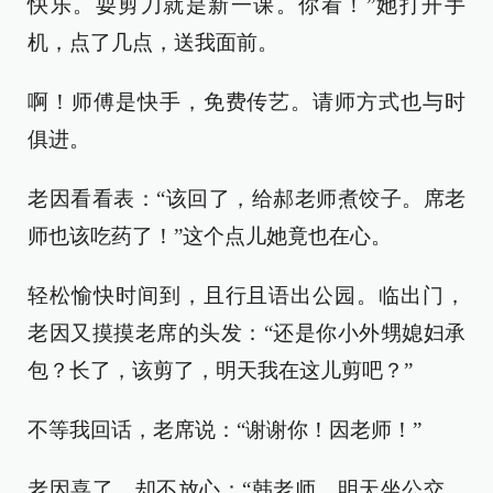
快乐。耍剪刀就是新一课。你看！”她打开手
机，点了几点，送我面前。
啊！师傅是快手，免费传艺。请师方式也与时
俱进。
老因看看表：“该回了，给郝老师煮饺子。席老
师也该吃药了！”这个点儿她竟也在心。
轻松愉快时间到，且行且语出公园。临出门，
老因又摸摸老席的头发：“还是你小外甥媳妇承
包？长了，该剪了，明天我在这儿剪吧？”
不等我回话，老席说：“谢谢你！因老师！”
老因喜了，却不放心：“韩老师，明天坐公交，