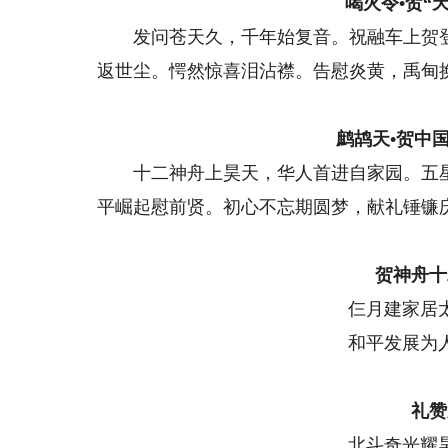
喝火令•贺“
发问苍天久，千年始复音。祝融车上贺登
返世尘。愕然惊喜泪沾襟。告慰炎黄，禹甸
鹧鸪天•贺中
十二神舟上昊天，华人首进自家园。五星
平崛起慰前贤。初心不忘期圆梦，献礼锤镰
贺神舟十
仨月建家居
和平发展为
礼赞
北斗奇光耀