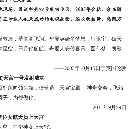
地现场，目送神舟四号成功飞天；2003年金秋，余在随
舟五号载人航天成功的电视画面。遂欢欣鼓舞，感慨万
敦煌，壁画竞飞翔。华夏英豪多梦想，征玉宇，破天
瀚星空，日月伴船航。舟返人安传喜讯，圆伟梦，凯歌
——2003年10月15日于英国伦敦
•贺天宫一号发射成功
标所向领尖端，便营造，天宫宝殿。 神舟交会，飞船
骄子，为邻做伴。
——2011年9月29日
首位女航天员上天宫
太空，中华神女上天穹。