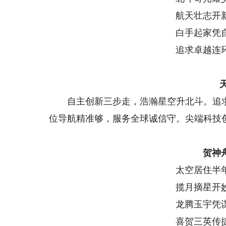
航天壮志开
白手起家凭
追求卓越连
自主创新三步走，浩瀚星空升北斗。追求
位导航精准够，服务全球诚信守。尖端科技
贺神
太空居住半
揽月摘星开
龙腾玉宇凭
喜贺三英传