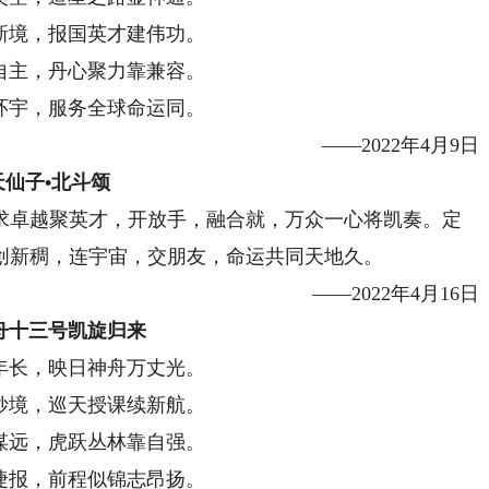
新境，报国英才建伟功。
自主，丹心聚力靠兼容。
环宇，服务全球命运同。
——2022年4月9日
天仙子•北斗颂
卓越聚英才，开放手，融合就，万众一心将凯奏。定
创新稠，连宇宙，交朋友，命运共同天地久。
——2022年4月16日
舟十三号凯旋归来
年长，映日神舟万丈光。
妙境，巡天授课续新航。
谋远，虎跃丛林靠自强。
捷报，前程似锦志昂扬。