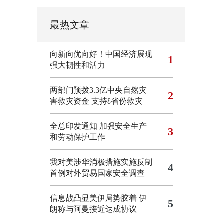
最热文章
向新向优向好！中国经济展现
1
强大韧性和活力
两部门预拨3.3亿中央自然灾
2
害救灾资金 支持8省份救灾
全总印发通知 加强安全生产
3
和劳动保护工作
我对美涉华消极措施实施反制
4
首例对外贸易国家安全调查
信息战凸显美伊局势胶着
伊
5
朗称与阿曼接近达成协议