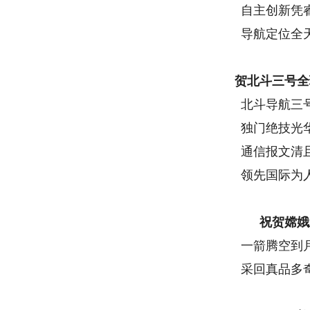
自主创新凭
导航定位全
贺北斗三号全
北斗导航三
独门绝技光
通信报文清
领先国际为
祝贺嫦娥
一箭腾空到
采回真品多