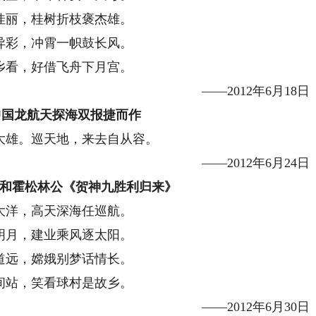
佳丽，桂树折枝褒杰雄。
异彩，冲霄一帜鼓长风。
乡看，好借飞舟下月宫。
——2012年6月18日
中国龙航天探海双报捷而作
大雄。巡天地，来去自从容。
——2012年6月24日
和霍松林公《贺神九胜利归来》
大洋，高天深海任巡航。
明月，建业乘风逐太阳。
道远，嫦娥别梦话情长。
间站，笑看球村是故乡。
——2012年6月30日