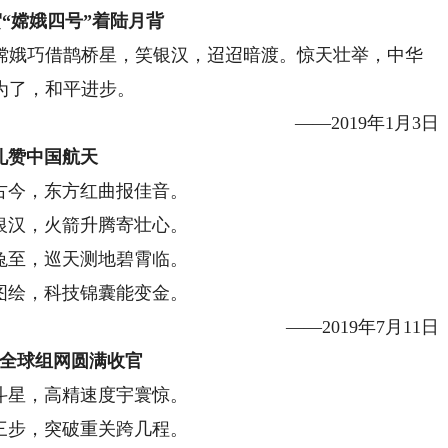
贺“嫦娥四号”着陆月背
娥巧借鹊桥星，笑银汉，迢迢暗渡。惊天壮举，中华
为了，和平进步。
——2019年1月3日
礼赞中国航天
古今，东方红曲报佳音。
银汉，火箭升腾寄壮心。
兔至，巡天测地碧霄临。
图绘，科技锦囊能变金。
——2019年7月11日
全球组网圆满收官
斗星，高精速度宇寰惊。
三步，突破重关跨几程。