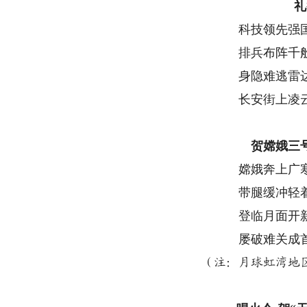
礼
科技领先强
排兵布阵千
身隐难逃雷
长安街上凌
贺嫦娥三
嫦娥奔上广
带腿缓冲轻
登临月面开
屡破难关成
（注：月球虹湾地