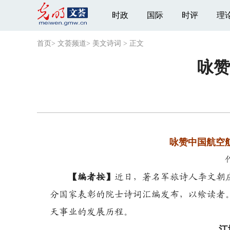
时政
国际
时评
理
首页
>
文荟频道
>
美文诗词
>
正文
咏赞
咏赞中国航空
【编者按】
近日，著名军旅诗人李文朝
分国家表彰的院士诗词汇编发布，以飨读者
天事业的发展历程。
江