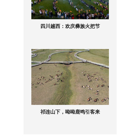
四川越西：欢庆彝族火把节
祁连山下，呦呦鹿鸣引客来