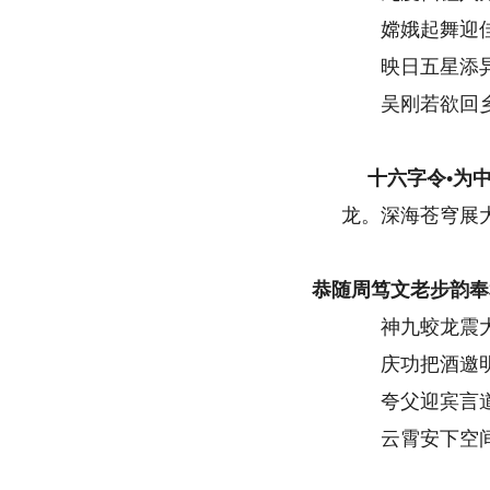
嫦娥起舞迎
映日五星添
吴刚若欲回
十六字令•为
龙。深海苍穹展
恭随周笃文老步韵奉
神九蛟龙震
庆功把酒邀
夸父迎宾言
云霄安下空