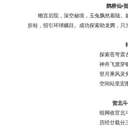
鹊桥仙•
蟾宫后院，深空秘境，玉兔飘然着陆。嫦
折桂，招引环球瞩目。成功探索助龙腾，只
探索苍穹震
神舟飞渡穿
登月乘风灵
空间站里宏
贺北斗
组网收官北
历经廿载分