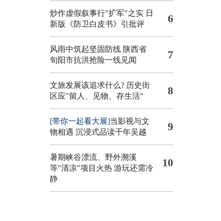
炒作虚假叙事行"扩军"之实
日
6
新版《防卫白皮书》引批评
风雨中筑起坚固防线 陕西省
7
旬阳市抗洪抢险一线见闻
文旅发展该追求什么?
历史街
8
区应"留人、见物、存生活"
[带你一起看大展]
当影视与文
9
物相遇 沉浸式品读千年吴越
暑期峡谷漂流、野外溯溪
10
等"清凉"项目火热 游玩还需冷
静