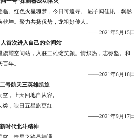
天问一号”探测器成功落火
临。红色火星魂梦，今日可追寻。 屈子闻佳讯，飘然
换乾坤。聚力共扬优势，龙祖好传人。
——2021年5月15日
国人首次进入自己的空间站
旗耀空间站，入驻三雄绽笑颜。情炽热，志弥坚。和
庆百年。
——2021年6月18日
二号航天三英雄凯旋
太空，上天回地自从容。
人类，映日五星旗更红。
——2021年9月17日
新时代北斗精神
昊空，造星之路显神通。