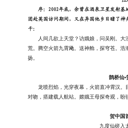
序：2002年底，余曾在酒泉卫星发射基
团赴英国访问期间，又在异国他乡目睹了神
千：
人间几欲上天堂？访娥娘，问吴刚。大漠
荒。腾空火箭九霄飏。送神舱，探穹苍。浩
扬。
鹊桥仙
龙喷烈焰，光穿夜幕，火箭直冲霄汉。目
对吻，搭建载人航站。嫦娥王母探奇观，盼
贺中国
九度仙槎入