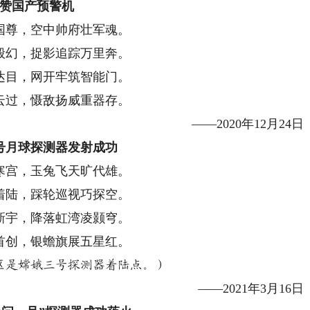
赞国产预警机
国尊，空中帅府壮军魂。
般幻，捉影追踪万里奔。
达目，网开牢筑智能门。
云过，慑敌扬威重器存。
——2020年12月24日
号月球探测器发射成功
寒宫，玉兔飞天旷代雄。
着陆，踩轮巡视巧探空。
新宇，降落虹湾凌颢穹。
首创，银蟾旗展五星红。
区是嫦娥三号探测器着陆点。）
——2021年3月16日