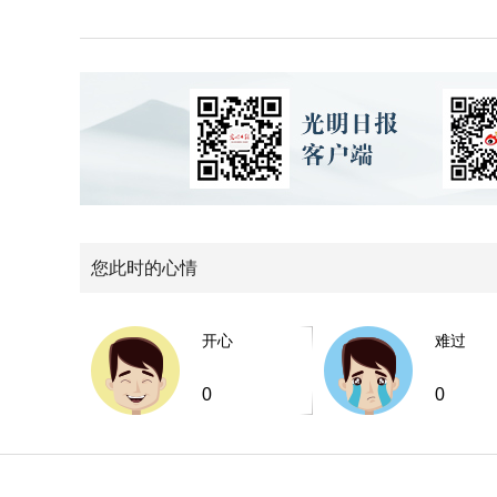
您此时的心情
开心
难过
0
0