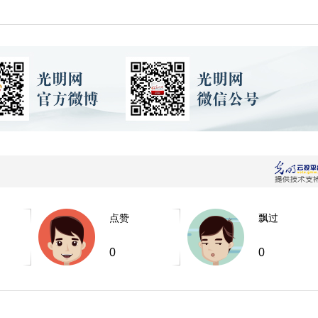
点赞
飘过
0
0