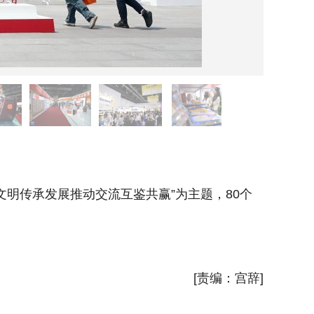
这是6
明传承发展推动交流互鉴共赢”为主题，80个
当日，第
国家和地
新华社
[责编：宫辞]