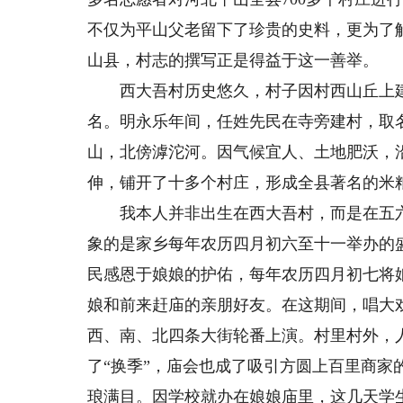
不仅为平山父老留下了珍贵的史料，更为了
山县，村志的撰写正是得益于这一善举。
西大吾村历史悠久，村子因村西山丘上建
名。明永乐年间，任姓先民在寺旁建村，取名
山，北傍滹沱河。因气候宜人、土地肥沃，
伸，铺开了十多个村庄，形成全县著名的米
我本人并非出生在西大吾村，而是在五六
象的是家乡每年农历四月初六至十一举办的
民感恩于娘娘的护佑，每年农历四月初七将
娘和前来赶庙的亲朋好友。在这期间，唱大
西、南、北四条大街轮番上演。村里村外，
了“换季”，庙会也成了吸引方圆上百里商
琅满目。因学校就办在娘娘庙里，这几天学