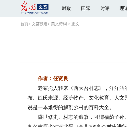
时政
国际
时评
理
首页
>
文荟频道
>
美文诗词
>
正文
作者：任贤良
老家托人转来《西大吾村志》，洋洋洒洒共
布、姓氏来源、经济物产、文化教育、人文
说是一本难得的解剖乡村的百科大全。
盛世修史。村志的编纂，可谓福荫子孙、功
多名志愿者对河北平山全县700多个村庄进