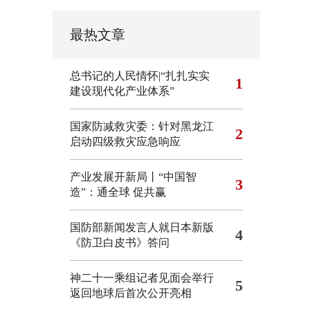
最热文章
总书记的人民情怀|“扎扎实实
1
建设现代化产业体系”
国家防减救灾委：针对黑龙江
2
启动四级救灾应急响应
产业发展开新局丨“中国智
3
造”：通全球 促共赢
国防部新闻发言人就日本新版
4
《防卫白皮书》答问
神二十一乘组记者见面会举行
5
返回地球后首次公开亮相