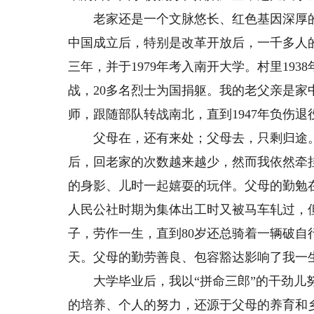
老家还是一个文脉悠长、红色基因深厚的村
中国成立后，特别是改革开放后，一千多人
三年，并于1979年考入南开大学。村里19
战，20多名烈士为国捐躯。我的老父亲是家中的
师，跟随部队转战南北，直到1947年负伤退
父母在，还有来处；父母去，只剩归途。
后，回老家的次数越来越少，然而我依然牵
的身影、儿时一起嬉耍的玩伴。父母的勤勉
人民公社时期为集体出工时又被马车轧过，
子，劳作一生，直到80岁还总骑着一辆破自
天。父母的勤劳善良、包容豁达影响了我一
大学毕业后，我以“拼命三郎”的干劲儿努
的培养、个人的努力，还源于父母的养育和