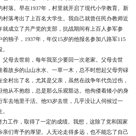
落。早在1937年，村里就开启了现代小学教育。新
的村落考出了上百名大学生。我自己就曾任民办教师近
38年就成立了共产党的支部，抗战期间有上百人参军参
独子，1937年，年仅15岁的他报名参加八路军115
役。
父母去世前，每年我至少要回一次老家。父母去世
挂着故乡的山山水水、一草一木，总不时想起父母劳碌
在全村出了名，尤其是父亲，虽然在战争年代负过伤，
但他从不抱怨，总是那么乐观豁达。他佝偻着矮小的身
行车去地里干活。他93岁去世，几乎没让人伺候过一
生。
力工作，取得了一定的成绩。我想，这除了党和国家
乡亲们寄予的厚望。人无论走得多远，也不能忘了自己