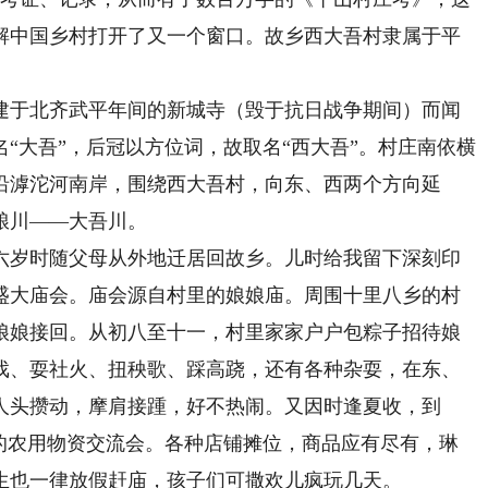
解中国乡村打开了又一个窗口。故乡西大吾村隶属于平
于北齐武平年间的新城寺（毁于抗日战争期间）而闻
“大吾”，后冠以方位词，故取名“西大吾”。村庄南依横
沿滹沱河南岸，围绕西大吾村，向东、西两个方向延
粮川——大吾川。
岁时随父母从外地迁居回故乡。儿时给我留下深刻印
盛大庙会。庙会源自村里的娘娘庙。周围十里八乡的村
娘娘接回。从初八至十一，村里家家户户包粽子招待娘
戏、耍社火、扭秧歌、踩高跷，还有各种杂耍，在东、
人头攒动，摩肩接踵，好不热闹。又因时逢夏收，到
家的农用物资交流会。各种店铺摊位，商品应有尽有，琳
生也一律放假赶庙，孩子们可撒欢儿疯玩几天。