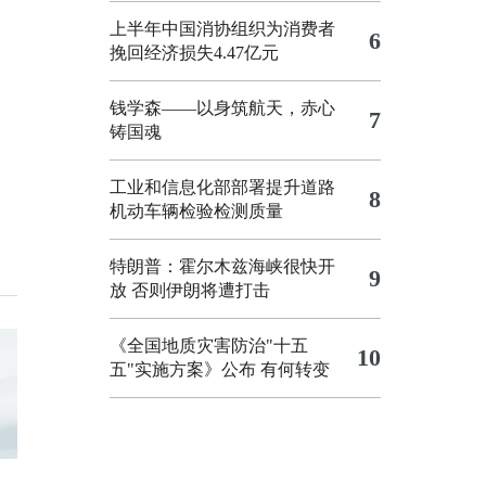
上半年中国消协组织为消费者
6
挽回经济损失4.47亿元
钱学森——以身筑航天，赤心
7
铸国魂
工业和信息化部部署提升道路
8
机动车辆检验检测质量
特朗普：霍尔木兹海峡很快开
9
放 否则伊朗将遭打击
《全国地质灾害防治"十五
10
五"实施方案》公布 有何转变