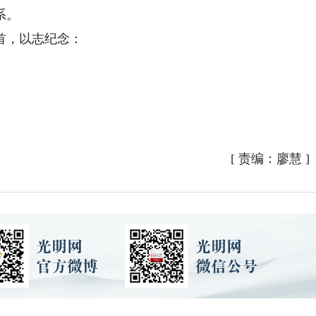
系。
首，以志纪念：
[
责编：廖慧
]