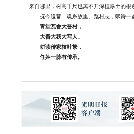
来自哪里，树高千尺也离不开深植厚土的根
抚今追昔，魂系故里。览村志，赋诗一
青堂瓦舍大吾村，
大吾大我大写人。
耕读传家枝叶繁，
任姓一脉有传承。