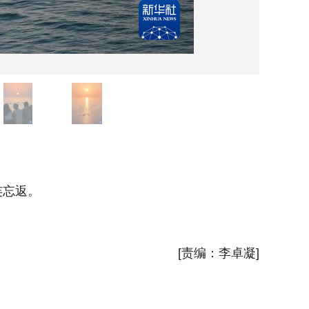
8月5
连忘返。
哈萨克
新华社
[责编：李卓凝]