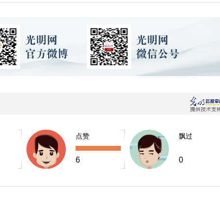
点赞
飘过
6
0