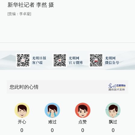
新华社记者 李然 摄
新
[责编：李卓凝]
[责
您此时的心情
开心
难过
点赞
飘过
0
0
0
0