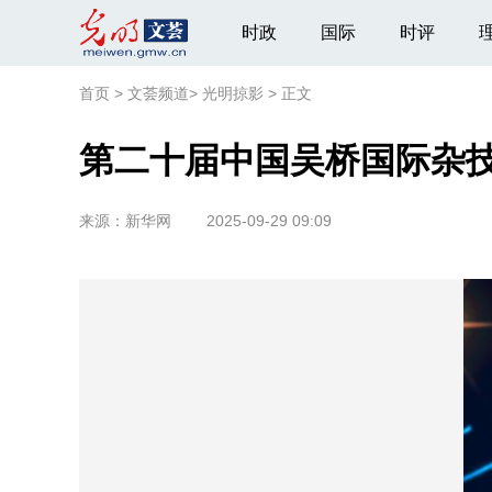
时政
国际
时评
首页
>
文荟频道
>
光明掠影
>
正文
第二十届中国吴桥国际杂
来源：
新华网
2025-09-29 09:09