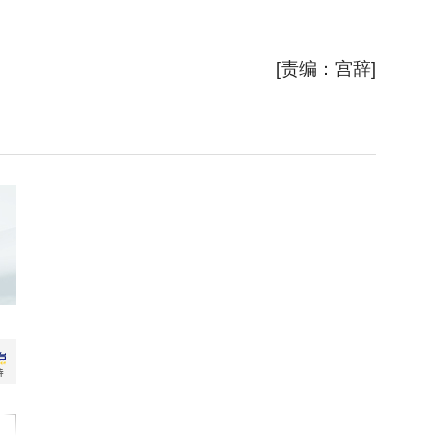
新华社
[责编：宫辞]