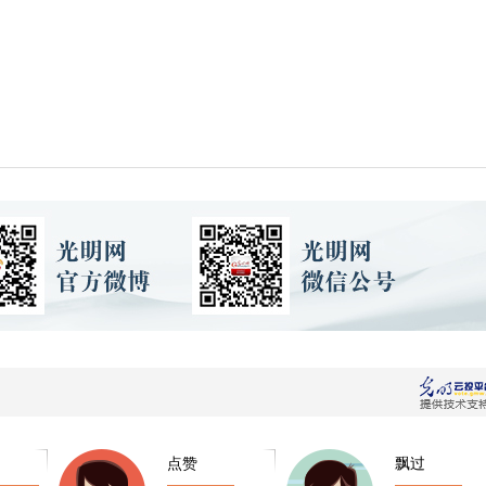
点赞
飘过