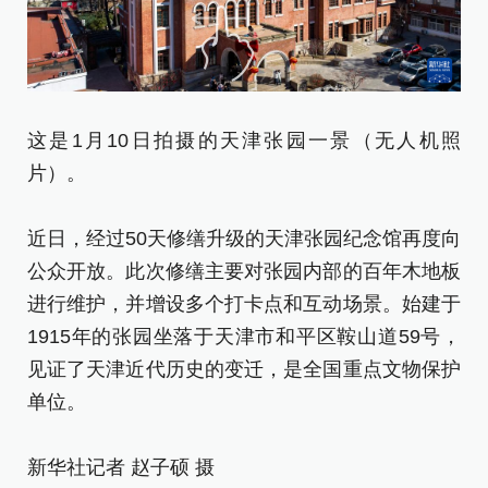
这是1月10日拍摄的天津张园一景（无人机照
1
片）。
近
近日，经过50天修缮升级的天津张园纪念馆再度向
公
公众开放。此次修缮主要对张园内部的百年木地板
进
进行维护，并增设多个打卡点和互动场景。始建于
1
1915年的张园坐落于天津市和平区鞍山道59号，
见
见证了天津近代历史的变迁，是全国重点文物保护
单
单位。
新
新华社记者 赵子硕 摄
[责