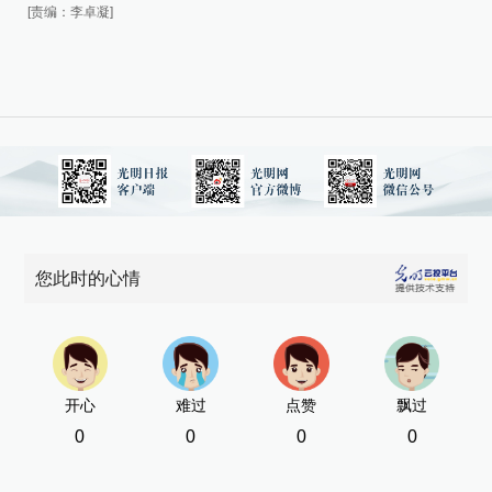
[责编：李卓凝]
您此时的心情
开心
难过
点赞
飘过
0
0
0
0