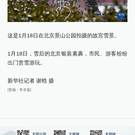
这是1月18日在北京景山公园拍摄的故宫雪景。
1
合
1月18日，雪后的北京银装素裹，市民、游客纷纷
出门赏雪游玩。
1
出
新华社记者 谢晗 摄
新
[责编：李卓凝]
[责