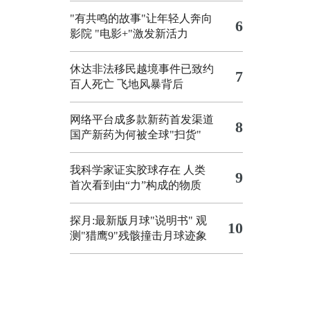
"有共鸣的故事"让年轻人奔向
6
影院
"电影+"激发新活力
休达非法移民越境事件已致约
7
百人死亡
飞地风暴背后
网络平台成多款新药首发渠道
8
国产新药为何被全球"扫货"
我科学家证实胶球存在 人类
9
首次看到由“力”构成的物质
探月:最新版月球"说明书"
观
10
测"猎鹰9"残骸撞击月球迹象