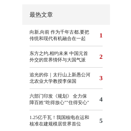
最热文章
向新,向前
作为千年古都,要把
1
传统和现代有机融合在一起
东方之约,相约未来 中国元首
2
外交的世界情怀与大国气派
追光的你｜太行山上新愚公河
3
北农业大学教授李保国
六部门印发《规划》 全力保
4
障百姓"吃得放心""住得安心"
1.25亿千瓦！我国核电在运和
5
核准在建规模居世界首位