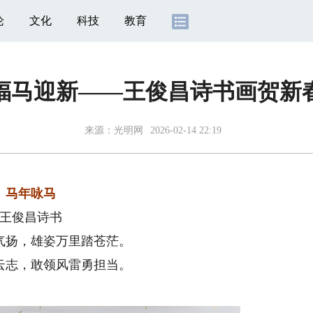
论
文化
科技
教育
福马迎新——王俊昌诗书画贺新
来源：
光明网
2026-02-14 22:19
马年咏马
王俊昌诗书
气扬，雄姿万里踏苍茫。
云志，敢领风雷勇担当。