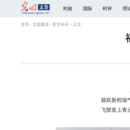
时政
国际
时评
理
首页
>
文荟频道
>
美文诗词
>
正文
骏跃新程瑞
飞鬃直上青