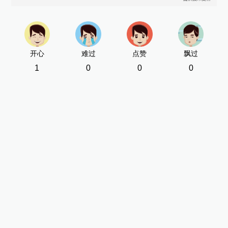
新
[责
开心
难过
点赞
飘过
1
0
0
0