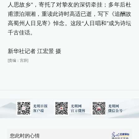
2
人思故乡”，寄托了对挚友的深切牵挂；多年后杜
甫漂泊湖湘，重读此诗时高适已逝，写下《追酬故
2
高蜀州人日见寄》悼念。这段“人日唱和”成为诗坛
圣
千古佳话。
诗
堂
新华社记者 江宏景 摄
活
[责编：宫辞]
“
歌
《
人
甫
高
千
您此时的心情