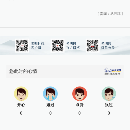
[
责编：丛芳瑶
]
您此时的心情
开心
难过
点赞
飘过
0
0
0
0