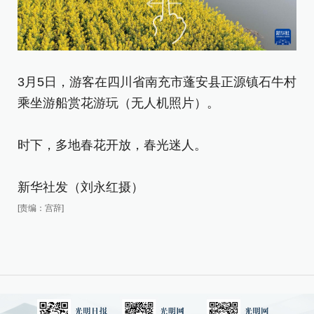
3
里
3月5日，游客在四川省南充市蓬安县正源镇石牛村
乘坐游船赏花游玩（无人机照片）。
时
时下，多地春花开放，春光迷人。
新
[责
新华社发（刘永红摄）
[责编：宫辞]