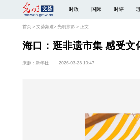
时政
国际
时评
首页
>
文荟频道
>
光明掠影
>
正文
海口：逛非遗市集 感受文
来源：
新华社
2026-03-23 10:47