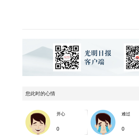
您此时的心情
开心
难过
0
0