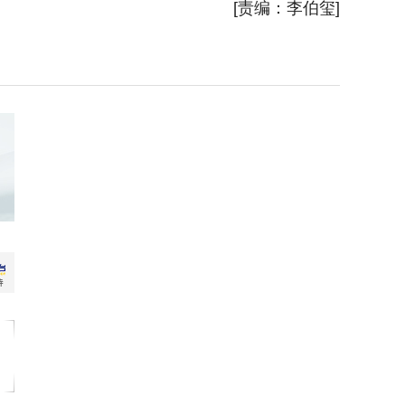
[责编：李伯玺]