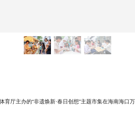
体育厅主办的“非遗焕新·春日创想”主题市集在海南海口