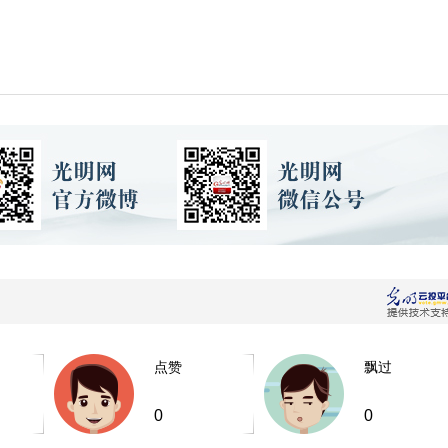
点赞
飘过
0
0