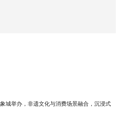
新华社照
3月2
万象城举办，非遗文化与消费场景融合，沉浸式
3月20
体验吸引
新华社