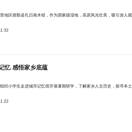
里地区措勤县扎日南木错，作为国家级湿地，高原风光壮美，吸引游人观
11:32
记忆 感悟家乡底蕴
组织小学生走进城市记忆馆开展暑期研学，了解家乡人文历史，探寻本土
11:22