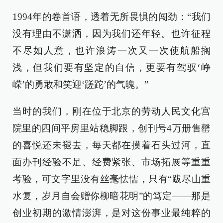
1994年的卷首语，透着无所畏惧的闯劲：“我们
没有理由不潇洒，因为我们还年轻。也许征程
不尽如人意，也许浪涛一次又一次使航船搁
浅，但我们要有坚定的自信，更要有驾驭‘峥
嵘’的勇敢和笑迎‘蹉跎’的气魄。”
当时的我们，刚在位于北京的劳动人民文化宫
院里的四间平房里站稳脚跟，创刊号4万册售罄
的喜悦还未褪去，每天都在摸着石头过河，直
面办刊经验不足、经费紧张、市场拓展等重重
考验，可文字里没有丝毫怯懦，只有“跋尽山重
水复，岁月自会赠你柳暗花明”的笃定——那是
创业初期的激情澎湃，是对这份事业最纯粹的