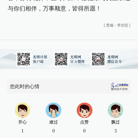
与你们相伴，万事顺意，皆得所愿！
[
责编：李伯玺
]
您此时的心情
开心
难过
点赞
飘过
1
0
0
3