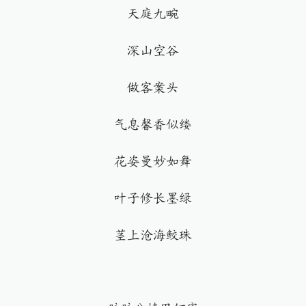
天庭九畹
深山空谷
做客案头
气息馨香似缕
花姿曼妙如舞
叶子修长墨绿
茎上沧海鲛珠