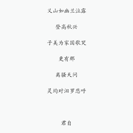
义山如幽兰泣露
登高秋兴
子美为家国歌哭
更有那
离骚天问
灵均对汨罗悲呼
君自