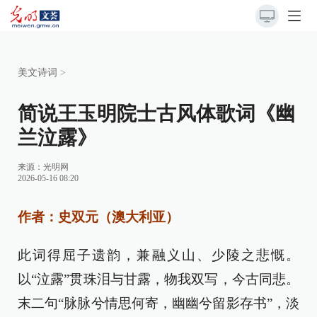
美文诗词
>
简说王玉明院士古风体歌词《幽
兰泣露》
来源：
光明网
2026-05-16 08:20
作者：史双元（澳大利亚）
此词得屈子遗韵，兼融义山、少陵之悲慨。
以“泣露”贯珠泪与甘露，物我双写，今古同悲。
末二句“脉脉兮情思何寄，幽幽兮留影存书”，淡