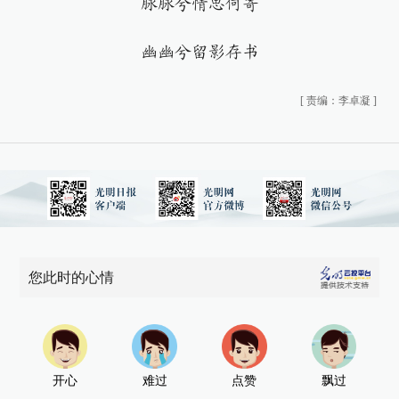
脉脉兮情思何寄
幽幽兮留影存书
[
责编：李卓凝
]
您此时的心情
开心
难过
点赞
飘过