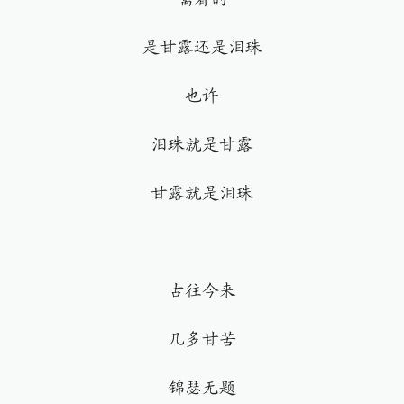
是甘露还是泪珠
也许
泪珠就是甘露
甘露就是泪珠
古往今来
几多甘苦
锦瑟无题