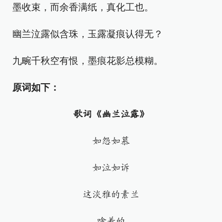
墨收束，而余香满纸，真化工也。
幽兰泣露似含珠，玉露凝痕认得无？
九畹千秋空有恨，墨痕花影总模糊。
原词如下：
歌词《幽兰泣露》
如怨如慕
如泣如诉
这淡雅的素兰
噙着的