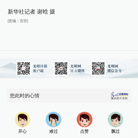
新华社记者 谢晗 摄
新
[责编：宫辞]
[责
您此时的心情
开心
难过
点赞
飘过