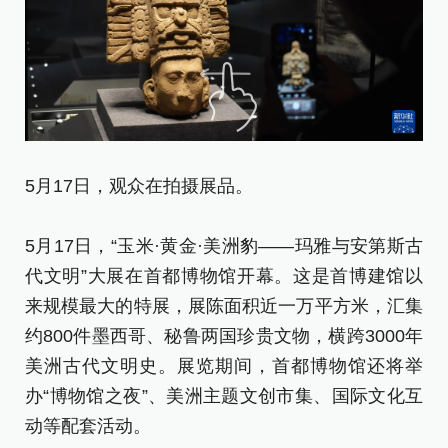
5月17日，观众在拍摄展品。
5
5月17日，“玉米·黄金·美洲豹——玛雅与安第斯古
5
代文明”大展在首都博物馆开幕。这是首博建馆以
代
来规模最大的特展，展陈面积近一万平方米，汇集
来
约800件墨西哥、秘鲁两国珍贵文物，横跨3000年
约
美洲古代文明史。展览期间，首都博物馆还将举
美
办“博物馆之夜”、美洲主题文创市集、国际文化互
办
动等配套活动。
动