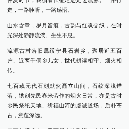
仲夏时节，我循着长征足迹走进流源。一路行
走，一路聆听，一路感悟。
山水含章，岁月留痕，古韵与红魂交织，在时
光深处静静流淌、生生不息。
流源古村落旧属绥宁县石岩乡，聚居近五百
户、近两千侗乡儿女，世代耕读相守、烟火相
传。
七百载元代石刻默然矗立山间，石纹深浅错
落，镌刻先民舂米劳作的烟火日常，亦是古时
乡民祭祀天地、祈福山河的虔诚道场，质朴苍
古，意蕴深远。