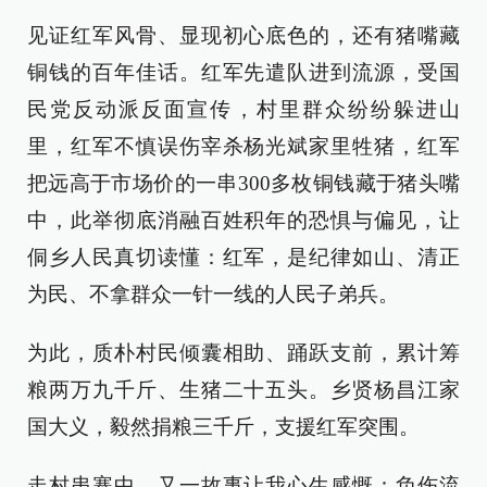
见证红军风骨、显现初心底色的，还有猪嘴藏
铜钱的百年佳话。红军先遣队进到流源，受国
民党反动派反面宣传，村里群众纷纷躲进山
里，红军不慎误伤宰杀杨光斌家里牲猪，红军
把远高于市场价的一串300多枚铜钱藏于猪头嘴
中，此举彻底消融百姓积年的恐惧与偏见，让
侗乡人民真切读懂：红军，是纪律如山、清正
为民、不拿群众一针一线的人民子弟兵。
为此，质朴村民倾囊相助、踊跃支前，累计筹
粮两万九千斤、生猪二十五头。乡贤杨昌江家
国大义，毅然捐粮三千斤，支援红军突围。
走村串寨中，又一故事让我心生感慨：负伤流