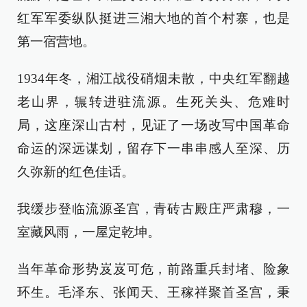
红军军委纵队挺进三湘大地的首个村寨，也是
第一宿营地。
1934年冬，湘江战役硝烟未散，中央红军翻越
老山界，辗转进驻流源。生死关头、危难时
局，这座深山古村，见证了一场改写中国革命
命运的深远谋划，留存下一串串感人至深、历
久弥新的红色佳话。
我缓步登临流源圣宫，青砖古殿庄严肃穆，一
室藏风雨，一屋定乾坤。
当年革命形势岌岌可危，前路重兵封堵、险象
环生。毛泽东、张闻天、王稼祥聚首圣宫，秉