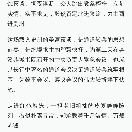
烛夜谈、彻夜谋断。众人跳出教条桎梏，立足
实情、实事求是，毅然否定北进险途，力主西
进贵州。
这场载入史册的圣宫夜谈，是通道转兵的思想
前奏，是绝境求生的智慧抉择，为第二天在县
溪恭城书院召开的中央负责人紧急会议，也就
是长征中著名的通道会议决策通道转兵筑牢根
基，为黎平会议、遵义会议的伟大转折埋下伏
笔。
走进红色展陈，一担老旧粗拙的皮箩静静陈
列，看似朴素寻常，却承载着千斤温情、万般
赤诚。