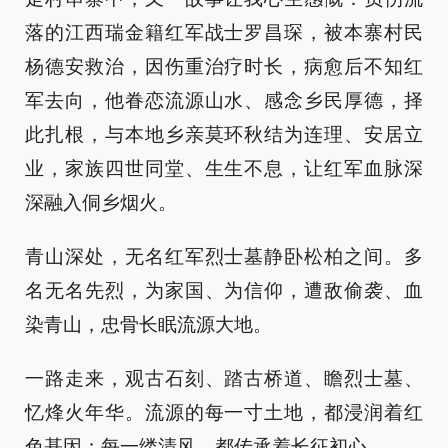
落的江西瑞金籍红军战士罗昌琛，被本寨村民
杨德安救治，因伤重治疗时长，病愈后不知红
军去向，他眷恋流源山水、感念乡民厚德，择
此扎根，与本地乡亲莫环秋结为连理、安居立
业，家族四世同堂、生生不息，让红军血脉深
深融入侗乡烟火。
青山深处，无名红军烈士墓静卧松柏之间。多
名无名先烈，为家国、为信仰，遭敌偷袭、血
染青山，忠骨长眠流源大地。
一路走来，观古石刻、踏古桥道、瞻烈士墓、
忆烽火年华。流源的每一寸土地，都浸润着红
色基因；每一缕清风，都传承着长征初心。