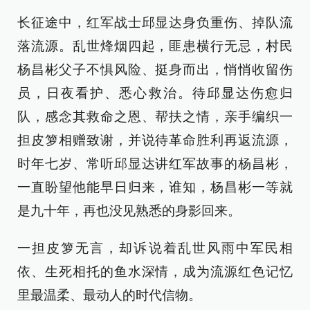
长征途中，红军战士邱显达身负重伤、掉队流
落流源。乱世烽烟四起，匪患横行无忌，村民
杨昌彬父子不惧风险、挺身而出，悄悄收留伤
员，日夜看护、悉心救治。待邱显达伤愈归
队，感念其救命之恩、帮扶之情，亲手编织一
担皮箩相赠致谢，并说待革命胜利再返流源，
时年七岁、常听邱显达讲红军故事的杨昌彬，
一直盼望他能早日归来，谁知，杨昌彬一等就
是九十年，再也没见熟悉的身影回来。
一担皮箩无言，却诉说着乱世风雨中军民相
依、生死相托的鱼水深情，成为流源红色记忆
里最温柔、最动人的时代信物。