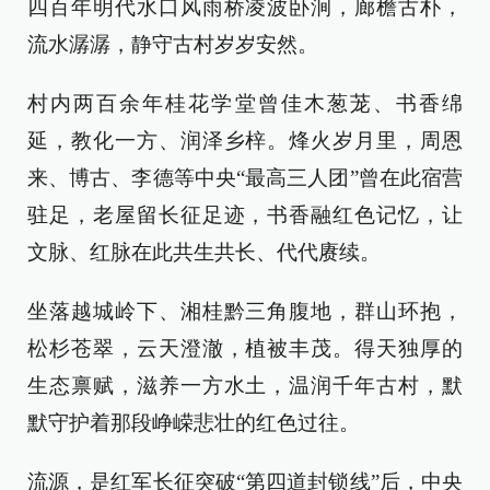
四百年明代水口风雨桥凌波卧涧，廊檐古朴，
流水潺潺，静守古村岁岁安然。
村内两百余年桂花学堂曾佳木葱茏、书香绵
延，教化一方、润泽乡梓。烽火岁月里，周恩
来、博古、李德等中央“最高三人团”曾在此宿营
驻足，老屋留长征足迹，书香融红色记忆，让
文脉、红脉在此共生共长、代代赓续。
坐落越城岭下、湘桂黔三角腹地，群山环抱，
松杉苍翠，云天澄澈，植被丰茂。得天独厚的
生态禀赋，滋养一方水土，温润千年古村，默
默守护着那段峥嵘悲壮的红色过往。
流源，是红军长征突破“第四道封锁线”后，中央