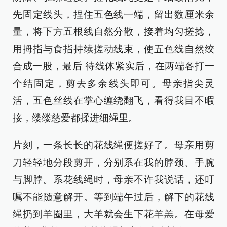
先固定线头，捏住五色线一端，留出数厘米余
量，将下方五根线自然分散，接着均匀搓捻，
用拇指与食指持续搓动线束，使五色线自然绞
合成一股，最后 待线体紧实后，在两端各打一
个结固定，剪去多余线头即可。母亲指尖灵
活，五色丝线在掌心缠绕翻飞，看得我目不暇
接，缕缕慈爱都揉进细绳里。
片刻，一条长长的花线绳便搓好了。母亲用剪
刀轻轻地分段剪开，分别系在我的脖颈、手腕
与脚脖。系花线绳时，母亲不许我说话，还叮
嘱不能随意解开。等到端午过后，解下的花线
绳扔到羊圈里，大羊就会生下花羊羔。在母爱