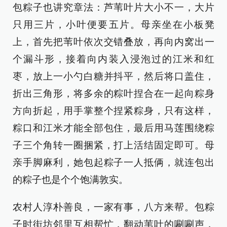
包粽子也讲究章法：芦苇叶片大小不一，大片
只用三片，小叶便要五片。母亲坐在小板凳
上，首先把苇叶依次交错叠放，再向内窝出一
个漏斗形，接着向内装入浸泡过的江米和红
枣，放上一小勺白糖并抖平，然后将口盖住，
折出三角形，将多余的粽叶捏合在一起向粽身
方向折起，用手掌整个捏紧粽身，只有这样，
粽口和江米才能全部包住，最后用马莲围绕粽
子三个角转一圈捆紧，打上活结固定即可。母
亲手脚麻利，她包起粽子一人抵俩，就连包出
的粽子也是个个饱满敦实。
农村人淳朴善良，一家有事，八方来帮。包粽
子时街坊邻里互相帮忙，翻动苇叶的唰唰声，