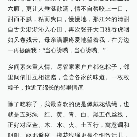
六腑，更让人垂涎欲滴，情不自禁咬上一口，
甜而不腻，粘而爽口，慢慢地，那江米的清甜
自舌尖渐渐沁入心田，再次张开大口狼吞虎咽
如风卷残云。母亲满眼疼爱地望着我，在旁边
一再提醒我：“当心烫嘴，当心烫嘴。”
乡间素来重人情。尽管家家户户都包粽子，邻
里间依旧互相馈赠，尝尝各家的味道。一枚枚
粽子，拉近了绵长的邻里情谊。
除了吃粽子，我最喜欢的便是佩戴花线绳，也
就是五彩绳。红、黄、青、白、黑五色丝线，
正好对应金、木、水、火、土五行，寓意调和
阴阳、驱邪避疫。搓花线绳更是个细致活儿，