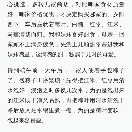
心挑选，多转几家商店，对比哪家食材质量
好，哪家价格优惠，才决定购买哪家的。夕阳
西下，车后座驮着苇叶、白糖、红枣、江米、
马莲满载而归。我和妹妹喜好甜食，母亲一回
家顾不上满身疲惫，先洗上几颗甜枣塞进我和
妹妹嘴里，这满嘴的甜，独属于儿时的母爱。
待到端午前一天午后，一家人便着手包粽子
了。包粽子工序繁琐：先得把江米、红枣用清
水泡好，浸泡之时多换几次水，为的是泡出来
的江米既干净又易熟，再把粽叶用清水清洗干
净后放入热水锅里煮一煮，为的是粽叶变软，
包起来容易些。