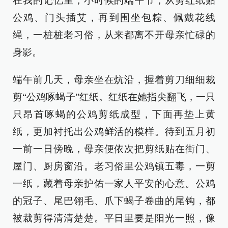
在我的记忆里，小时候的端午节，从剪红纸贴
公鸡、门头插艾，再到围坐包粽、佩戴花线
绳，一桩桩老习俗，从来都离不开母亲忙碌的
身影。
端午前几天，母亲坐在炕沿，握着剪刀细细裁
剪“公鸡啄蝎子”红纸。红纸在她指尖翻飞，一只
只昂首啄蝎的公鸡剪纸成型，下面再垫上黄
纸，更加衬托出公鸡鲜活的模样。待到五月初
一前一日傍晚，母亲便依次把剪纸贴在街门、
屋门、厨房窗沿。老习俗里公鸡镇五毒，一剪
一纸，藏着母亲护佑一家人平安的心意。公鸡
的冠子、尾巴翎毛、爪下蝎子卷曲的尾钩，都
被裁剪得清清楚楚。平日里要是阳光一照，像