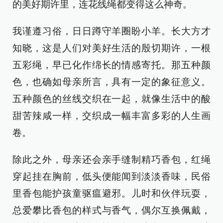
的美好期许里，连花线绳都变得这么神奇。
我谨遵习俗，日日蹲守羊圈盼小羊。长大方才
知晓，这是人们对美好生活的殷切期许，一根
五彩绳，早已化作绵长的情感寄托。那五种颜
色，也确如母亲所言，具有一定的象征意义。
五种颜色的丝线交织在一起，就像生活中的酸
甜苦辣咸一样，交织成一幅丰富多彩的人生画
卷。
除此之外，母亲还会亲手缝制精巧香包，红绳
穿起挂在胸前，低头便能闻到淡淡香味，民俗
里香包能护孩童驱瘟避邪。儿时和伙伴玩耍，
总爱攀比香包的样式与香气，偶尔互换佩戴，