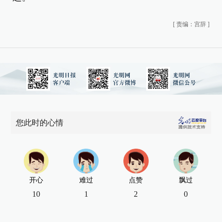
[
责编：宫辞
]
您此时的心情
开心
难过
点赞
飘过
10
1
2
0