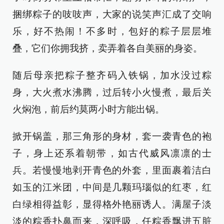
捆绑粽子的吱吱声，大家的说笑声汇成了交响
乐，好不热闹！不多时，包好的粽子层层堆
叠，它们你拥我挤，卖弄着各自美丽的身姿。
随后母亲把粽子整齐码入铁锅，加水没过粽
身，大火煮水沸腾，过后转小火慢煮，最后关
火焖泡，前后约莫两小时方能出锅。
掀开锅盖，那三角形的身材，套一袭青色的袍
子，身上还系着朝带，如古代威风凛凛的士
兵。若慢慢地剥开青色的外套，里面裹着洁白
如玉的江米团，中间是几颗玛瑙似的红枣，红
白绿相得益彰，显得格外艳丽诱人。满屋子淡
淡的粽香扑鼻而来，深呼吸，任粽香飘进五脏