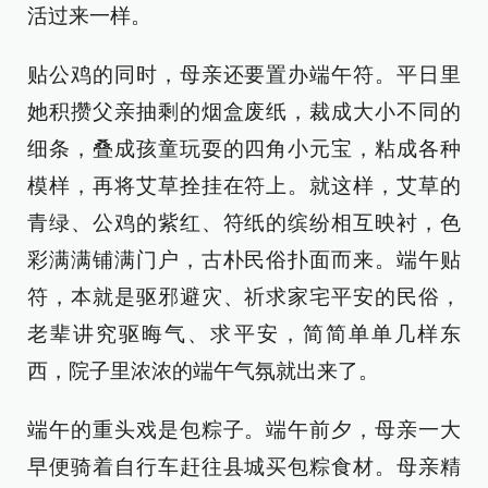
活过来一样。
贴公鸡的同时，母亲还要置办端午符。平日里
她积攒父亲抽剩的烟盒废纸，裁成大小不同的
细条，叠成孩童玩耍的四角小元宝，粘成各种
模样，再将艾草拴挂在符上。就这样，艾草的
青绿、公鸡的紫红、符纸的缤纷相互映衬，色
彩满满铺满门户，古朴民俗扑面而来。端午贴
符，本就是驱邪避灾、祈求家宅平安的民俗，
老辈讲究驱晦气、求平安，简简单单几样东
西，院子里浓浓的端午气氛就出来了。
端午的重头戏是包粽子。端午前夕，母亲一大
早便骑着自行车赶往县城买包粽食材。母亲精