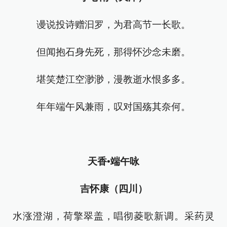
谩说投诗赠汩罗，为君高节一长歌。
但闻抱石身先死，那得怀沙念未磨。
堪笑楚江空渺渺，漫教逝水恨多多。
年年端午风兼雨，叹对国殇其奈何。
天香•端午咏
吉怀康（四川）
水涨澄湖，荷擎翠盖，唱彻菱歌新调。采药灵