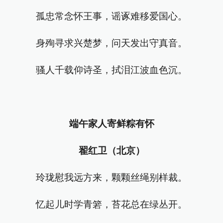
孤忠常念怀王事，谣诼难移爱国心。
身殉寻求兴楚梦，问天发出守真音。
骚人千载仰诗圣，拭泪江波血色沉。
端午家人寄鲜粽有怀
翟红卫（北京）
玲珑慰我远方来，颗颗丝绳别样裁。
忆起儿时学青箬，苔花总在绿丛开。