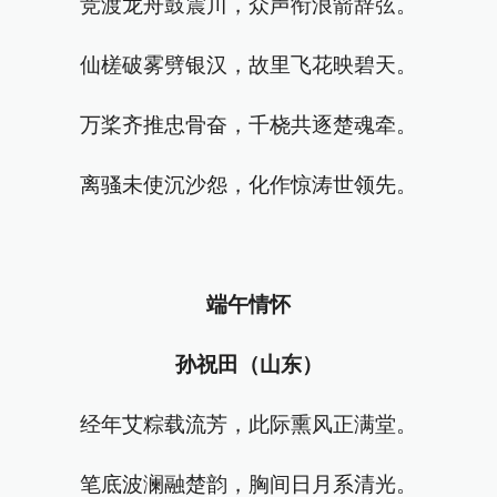
竞渡龙舟鼓震川，众声衔浪箭辞弦。
仙槎破雾劈银汉，故里飞花映碧天。
万桨齐推忠骨奋，千桡共逐楚魂牵。
离骚未使沉沙怨，化作惊涛世领先。
端午情怀
孙祝田（山东）
经年艾粽载流芳，此际熏风正满堂。
笔底波澜融楚韵，胸间日月系清光。