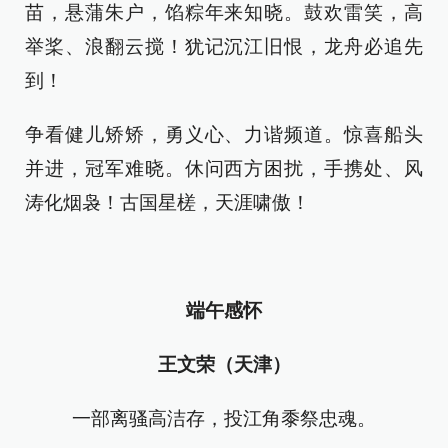
苗，悬蒲朱户，馅粽年来知晓。鼓欢雷笑，高
举桨、浪翻云搅！犹记沉江旧恨，龙舟必追先
到！
争看健儿矫矫，勇义心、力谐频道。惊喜船头
并进，冠军难晓。休问西方困扰，手携处、风
涛化烟袅！古国星槎，天涯啸傲！
端午感怀
王文荣（天津）
一部离骚高洁存，投江角黍祭忠魂。