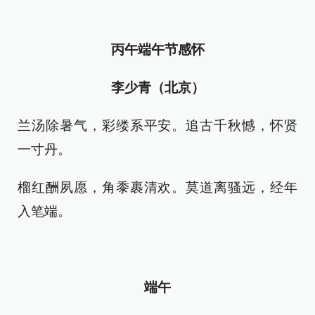
丙午端午节感怀
李少青（北京）
兰汤除暑气，彩缕系平安。追古千秋憾，怀贤
一寸丹。
榴红酬夙愿，角黍裹清欢。莫道离骚远，经年
入笔端。
端午