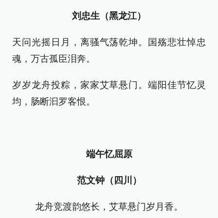
刘忠生（黑龙江）
天问光摇日月，离骚气荡乾坤。国殇悲壮悼忠
魂，万古孤臣泪奔。
岁岁龙舟投粽，家家艾草悬门。端阳佳节忆灵
均，肠断汩罗客恨。
端午忆屈原
范文钟（四川）
龙舟竞渡韵悠长，艾草悬门岁月香。