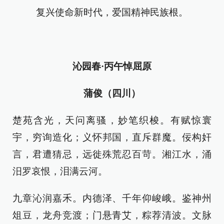
复兴使命新时代，爱国精神民族根。
沁园春·丙午悼屈原
蒲俊（四川）
楚苑含光，天问离骚，妙笔织梭。有赋惊寰
宇，穷询造化；义怀邦国，直斥群魔。佞构奸
言，君遭猜忌，远徙殊荒忍百苛。湘江水，涌
汨罗哀恨，泪满云河。
九章沁润嘉禾。内德泽、千年仰峻峨。鉴神州
俎豆，龙舟竞渡；门悬青艾，粽荐清波。文脉