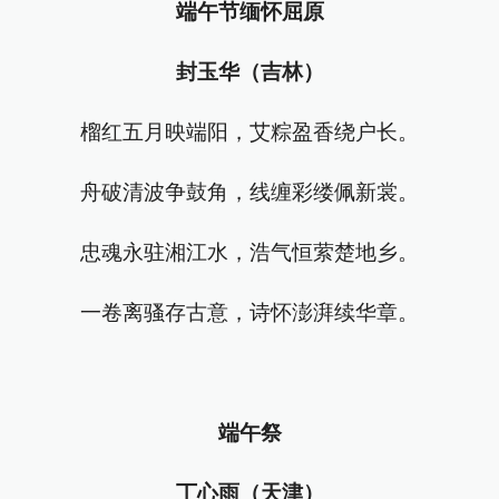
端午节缅怀屈原
封玉华（吉林）
榴红五月映端阳，艾粽盈香绕户长。
舟破清波争鼓角，线缠彩缕佩新裳。
忠魂永驻湘江水，浩气恒萦楚地乡。
一卷离骚存古意，诗怀澎湃续华章。
端午祭
丁心雨（天津）