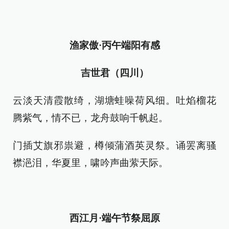
渔家傲·丙午端阳有感
吉世君（四川）
云淡天清霞散绮，湖塘蛙噪荷风细。吐焰榴花
腾紫气，情不已，龙舟鼓响千帆起。
门插艾旗邪祟避，樽倾蒲酒英灵祭。诵罢离骚
襟浥泪，华夏里，啸吟声曲萦天际。
西江月·端午节祭屈原