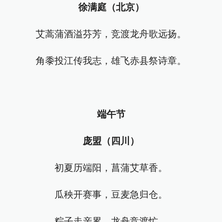
徐满庭（北京）
艾蒿蒲酒溢芬芳，竞渡龙舟歌远扬。
角黍投江传我志，雄飞赤县祭诗章。
端午节
庞盟（四川）
初夏历端阳，菖蒲艾草香。
瓜秧开赛事，豆麦急归仓。
粽子走亲累，龙舟竞渡忙。