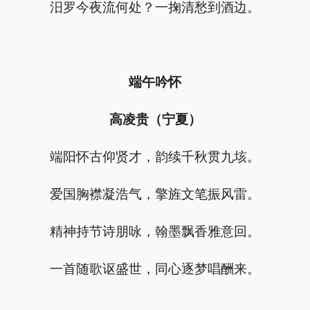
汨罗今夜流何处？一掬清愁到酒边。
端午吟怀
高凌贵（宁夏）
端阳怀古仰贤才，韵续千秋贯九垓。
爱国胸襟凝浩气，擎旌文笔振风雷。
精神持节诗朋咏，翰墨飘香雅意回。
一首随歌讴盛世，同心逐梦唱酬来。