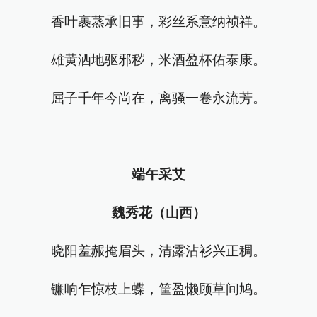
香叶裹蒸承旧事，彩丝系意纳祯祥。
雄黄洒地驱邪秽，米酒盈杯佑泰康。
屈子千年今尚在，离骚一卷永流芳。
端午采艾
魏秀花（山西）
晓阳羞赧掩眉头，清露沾衫兴正稠。
镰响乍惊枝上蝶，筐盈懒顾草间鸠。