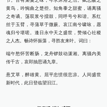
节。古有枭羹之味，今求沐浴之洁。赋悲酸之
黄鸟，吟惋曲之楚些。知角黍之甜蜜，诵离骚
之奇谲。荡双浆兮擂鼓，同呼号兮和谐。系红
丝于玉臂，寻蒲草于微蕨。哀江南兮啸咏，愿
魂归兮堪嗟。逢日永中天之盛世，赞倾心社稷
之人杰。畅诗怀振藻，寻胜友来叶。词曰：
端午愁怀苦断肠，龙舟锣鼓动潇湘。离骚内美
传千古，哀郢抽思诵九章。
悬艾草，醉雄黄。屈平忠愤很悲凉。人间盛世
新时代，此日登临望汩江。