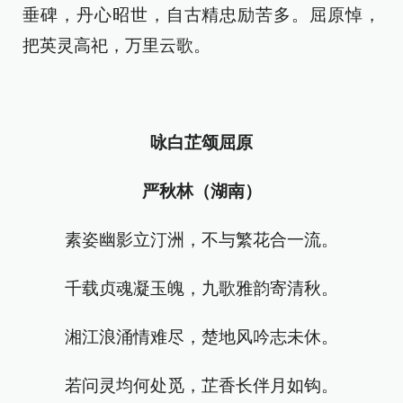
垂碑，丹心昭世，自古精忠励苦多。屈原悼，
把英灵高祀，万里云歌。
咏白芷颂屈原
严秋林（湖南）
素姿幽影立汀洲，不与繁花合一流。
千载贞魂凝玉魄，九歌雅韵寄清秋。
湘江浪涌情难尽，楚地风吟志未休。
若问灵均何处觅，芷香长伴月如钩。