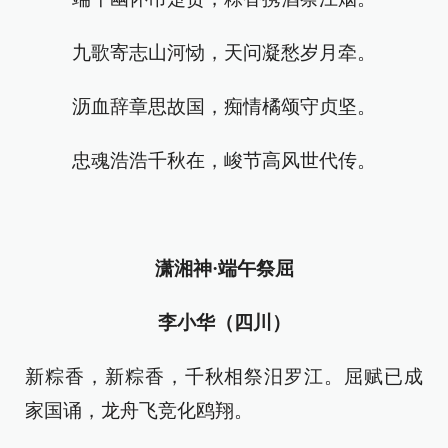
九歌寄志山河恸，天问凝愁岁月牵。
沥血辞章思故国，痴情橘颂守贞坚。
忠魂浩浩千秋在，峻节高风世代传。
潇湘神·端午祭屈
李小华（四川）
新粽香，新粽香，千秋相祭汨罗江。屈赋已成
家国诵，龙舟飞竞化鸥翔。