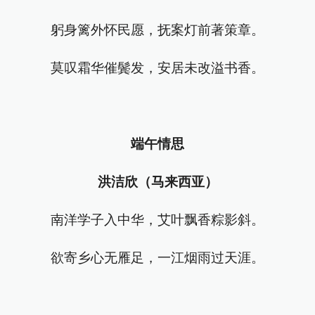
躬身篱外怀民愿，抚案灯前著策章。
莫叹霜华催鬓发，安居未改溢书香。
端午情思
洪洁欣（马来西亚）
南洋学子入中华，艾叶飘香粽影斜。
欲寄乡心无雁足，一江烟雨过天涯。