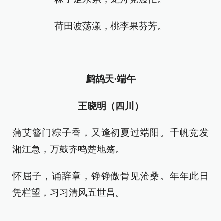
荷田波荡漾，桃李果芬芳。
鹧鸪天·端午
王晓明（四川）
蒲艾簪门粽子香，又逢初夏过端阳。千帆竞发
湘江急，万鼓齐鸣楚地殇。
怀屈子，诵辞章，铮铮傲骨见沧桑。年年此日
凭栏望，习习清风五世昌。