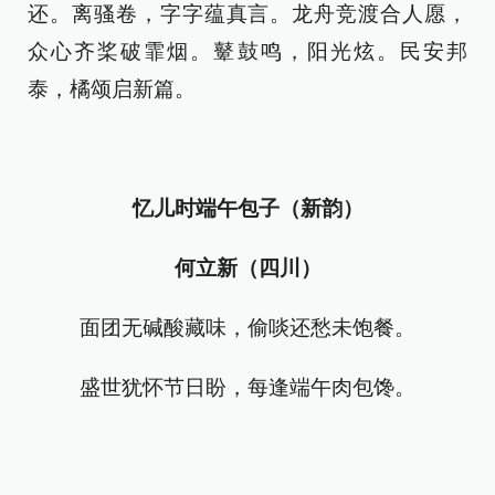
还。离骚卷，字字蕴真言。龙舟竞渡合人愿，
众心齐桨破霏烟。鼙鼓鸣，阳光炫。民安邦
泰，橘颂启新篇。
忆儿时端午包子（新韵）
何立新（四川）
面团无碱酸藏味，偷啖还愁未饱餐。
盛世犹怀节日盼，每逢端午肉包馋。