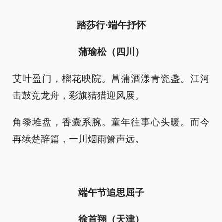
踏莎行·端午抒怀
蒲瑜松（四川）
艾叶盈门，榴花映院。菖蒲酒漾青瓷盏。江河
击鼓竞龙舟，彩旗猎猎迎风展。
角黍堆盘，香囊系腕。童年往事心头暖。而今
再续楚辞篇，一川烟雨箫声远。
端午节追思屈子
徐首翔（天津）