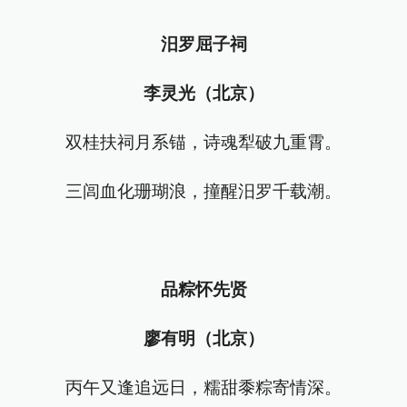
汨罗屈子祠
李灵光（北京）
双桂扶祠月系锚，诗魂犁破九重霄。
三闾血化珊瑚浪，撞醒汨罗千载潮。
品粽怀先贤
廖有明（北京）
丙午又逢追远日，糯甜黍粽寄情深。