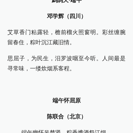
鹧鸪天·端午
邓学辉（四川）
艾草香门粘露轻，檐前榴火照窗明。彩丝缠腕
留春住，粽叶沉江藏旧情。
思屈子，为民生，汨罗波咽至今听。人间最是
寻常味，一缕炊烟系客程。
端午怀屈原
陈联合（北京）
端午幽怀吊楚贤，粽香携酒祭江烟。