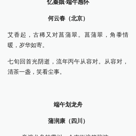
忆秦娥·端午感怀
何云春（北京）
艾香起，古稀又对菖蒲翠。菖蒲翠，角黍情
暖，岁华如寄。
七旬回首光阴逝，流年丙午从容对。从容对，
清茶一盏，笑看尘事。
端午划龙舟
蒲润康（四川）