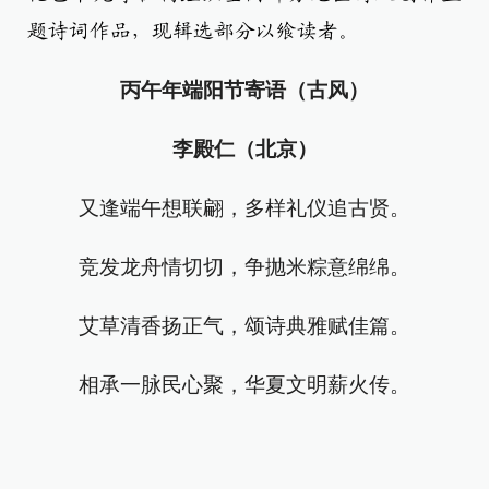
题诗词作品，现辑选部分以飨读者。
丙午年端阳节寄语（古风）
李殿仁（北京）
又逢端午想联翩，多样礼仪追古贤。
竞发龙舟情切切，争抛米粽意绵绵。
艾草清香扬正气，颂诗典雅赋佳篇。
相承一脉民心聚，华夏文明薪火传。