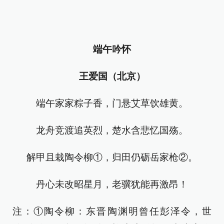
端午吟怀
王爱国（北京）
端午家家粽子香，门悬艾草饮雄黄。
龙舟竞渡追英烈，楚水含悲忆国殇。
解甲且栽陶令柳①，归田仍砺岳家枪②。
丹心未改昭星月，老骥犹能再激昂！
注：①陶令柳：东晋陶渊明曾任彭泽令，世