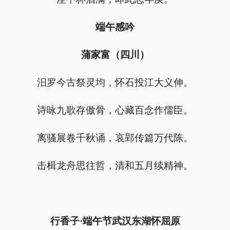
端午感吟
蒲家富（四川）
汨罗今古祭灵均，怀石投江大义伸。
诗咏九歌存傲骨，心藏百念作儒臣。
离骚展卷千秋诵，哀郢传篇万代陈。
击楫龙舟思往哲，清和五月续精神。
行香子·端午节武汉东湖怀屈原