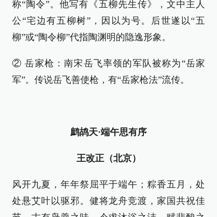
称“陶令”。他写有《五柳先生传》，文中主人
公“宅边有五柳树”，因以为号。后世遂以“五
柳”或“陶令柳”代指陶渊明的隐逸形象。
② 岳家枪：南宋岳飞率领的军队被称为“岳家
军”。传说岳飞善使枪，有“岳家枪法”流传。
鹧鸪天·端午思有序
王改正（北京）
风开九夏，年年祭屈平于端午；粽香五月，处
处悬艾叶以驱邪。健将龙舟竞渡，家国共祝佳