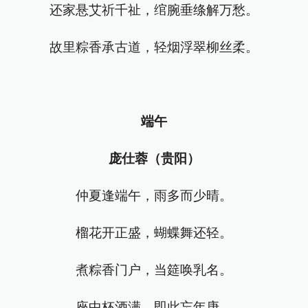
还家悬艾祈千祉，绾腕垂绦解万愁。
故里粽香承古道，轻烟浮翠柳丝柔。
端午
庞仕蓉（贵阳）
仲夏逢端午，雨多而少晴。
榴花开正盛，蝴蝶舞还轻。
煮粽香门户，当筵唤乳名。
座中杯酒满，即此忘年庚。