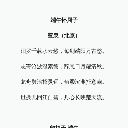
端午怀屈子
蓝泉（北京）
汨罗千载水云悠，每到端阳万古愁。
志寄沧波澄素德，辞悬日月耀清秋。
龙舟劈浪招灵远，角黍沉渊托意幽。
世换几回江自碧，丹心长映楚天流。