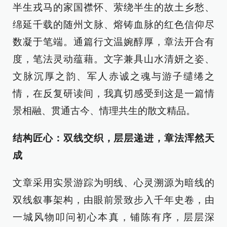
半生戎马的家国襟怀、萦绕半生的故土乡愁、
绵延千载的随州文脉、熔铸血脉的红色信仰尽
数凝于笔端。通篇行文温婉醇厚，章法开合有
度，笔法灵动蕴藉。文字兼具山水清妍之姿、
文脉沉厚之韵、军人赤诚之魂与游子缱绻之
情，在反复研读间，我真切感受到这是一篇情
景相融、贯通古今、情理共生的散文精品。
结构匠心：双线交织，层层递进，章法浑然天
成
文章采用实景游踪为明线、心灵溯源为暗线的
双线叙事架构，由眼前景致步入千年史卷，由
一城风物叩问初心本真，铺陈有序，层层深