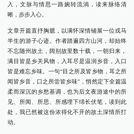
入，文脉与情思一路婉转流淌，读来脉络清
晰，步步入心。
文章开篇直抒胸臆，以满怀深情铺展一位戎马
半生的游子心迹。作者踏遍四方山河，却始终
不忘随州故土，阔别故里数十载，一朝归来，
满目皆是乡关风物，入耳尽是温润乡音，入口
皆是难忘乡味。一句“目之所及皆乡物，耳之所
闻皆乡音，口之所尝皆乡味”，悄然定下全篇温
柔而深沉的乡愁基调，也为后文夜游途中的所
见、所闻、所思、所感埋下绵长伏笔，读到此
处，我已然被这份浓得化不开的故土深情所打
动。