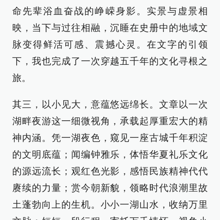
命先辈浴血奋战的峥嵘身影。实景与虚景相
映，当下与过往相融，沉睡在史册中的地域文
脉变得鲜活可感、震撼心灵。在文字的引领
下，我也完成了一次穿越五千年的文化寻根之
旅。
其三，以小见大，意蕴悠远绵长。文章以一次
湖畔夜游这一细微视角，承载起厚重宏大的精
神内涵。凭一湖夜色，窥见一座古城千年积淀
的文明底蕴；闻编钟雅乐，体悟华夏礼乐文化
的源远流长；观红色光影，感悟民族精神代代
赓续的力量；赏今朝新貌，领略时代浪潮里故
土蓬勃向上的生机。小小一湖山水，收纳万里