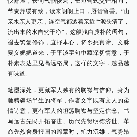
快舒展，长句气韵恢宏，长短句式交错相间，
节奏舒缓有致，读来朗朗上口，唇齿留香。“山
亲水亲人更亲，连空气都透着亲近”“源头清了，
流出来的水自然干净”，这般浅白质朴的语句，
褪去繁复修饰，直抒本心，将乡愁真谛、文脉
要义娓娓道来，于平淡字句中藏深切情意，于
朴素表达里见高远格局，这样的文字，越品越
有味道。
笔墨深处，更藏军人独有的胸襟与信仰。身为
驰骋疆场半生的将军，作者文字既有文人的柔
情诗意，更有军人的坦荡胸襟与坚定信念。书
写远古先民开拓奋进、历代先贤明德济世、革
命先烈舍身报国的篇章时，笔力沉雄，气势昂