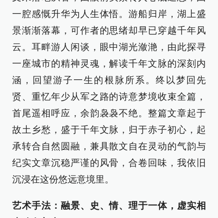
一腔感慨升华为人生体悟。游船归岸，湖上盛
景渐渐落幕，可作者的思绪却早已穿越千年风
云。耳畔游人闲谈，眼中湖光潋滟，由此探寻
一座城市的精神灵魂，解读千年文脉的深刻内
涵，回望游子一生的根脉所系。终以梦回先
贤、重忆年少从军之路的诗意梦境收束全篇，
首尾遥相呼应，余韵袅袅不绝。整篇文章起于
故土乡愁，盛于千年文脉，归于赤子初心，起
承转合自然圆融，兼具散文自在灵动的气韵与
纪实文章沉稳严谨的风骨，合卷回味，我依旧
沉浸在这份悠远意境里。
艺术手法：融景、史、情、理于一体，虚实相