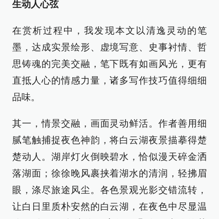
生动人心弦
在赏析过程中，我发现本文以清逸灵动的笔
墨，达成实景绘形、虚境写意、史事衬情、哲
思铸魂的完美交融，笔下既有如画风光，更有
直抵人心的情感力量，诸多写作技巧值得细细
品味。
其一，情景交融，画面灵动鲜活。作者善用细
腻笔触捕捉夜色神韵，将白云湖夜景描摹得楚
楚动人。湖岸灯火倒映碧水，恰似漫天碎金洒
落湖面；徐徐晚风裹挟着湖水的清润，轻拂眉
眼，涤尽旅途风尘。各色景观光影交错流转，
让白日里质朴安然的白云湖，在夜色中尽显温