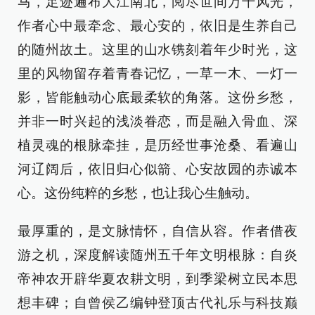
马，足迹遍布大江南北，阅尽世间万千风光，
作者心中最牵念、最心安的，依旧是生养自己
的随州故土。这里的山水镌刻着年少时光，这
里的风物留存着青春记忆，一草一木、一灯一
影，皆能触动心底最柔软的角落。这份乡愁，
并非一时兴起的浅淡眷恋，而是融入骨血、深
植灵魂的根脉牵挂，是历经世事沧桑、看遍山
河辽阔后，依旧归心似箭、心安故园的赤诚本
心。这份纯粹的乡愁，也让我心生触动。
最厚重的，是文脉情怀，自信从容。作者借夜
游之机，深度解读随州五千年文明根脉：自炎
帝神农开辟华夏农耕文明，到季梁树立民本思
想丰碑；自曾侯乙编钟登顶古代礼乐与科技巅