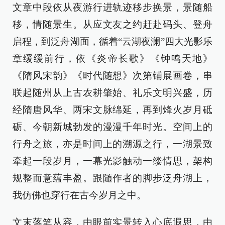
文章中段依从夜游行进轨迹移步换景，景随船
移，情随景生。从应文友之约赶赴码头、登舟
启程，到泛舟湖面，循着“云湖夜澜”四大光影乐
章缓缓前行，依《炎帝长歌》《钟鸣天地》
《隋风宋韵》《时代随想》次第铺展画卷，串
联起随州从上古农耕肇始、礼乐文明兴盛，历
经隋唐风华、两宋文脉绵延，再到烽火岁月砥
砺、今朝新城勃发的漫漫千年时光。空间上的
行舟之旅，亦是时间上的溯源之行，一湖景致
牵起一段岁月，一幕光影触动一缕情思，架构
规整而意蕴丰盈。跟随作者的脚步泛舟湖上，
我仿佛也穿行在古今岁月之中。
文末落笔从容，由眼前实景转入心底遐思，由