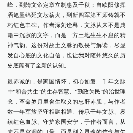
峰，到隋文帝定章立制惠及千秋；自欧阳修挥
洒笔墨绵延文坛薪火，到新四军第五师铸就不
朽红色丰碑。作者深刻诠释，文脉从来不是典
籍中沉寂的文字，而是一方土地生生不息的精
神气韵。这份对故土文脉的敬畏与解读，尽显
发自心底的文化自信，也让我对随州悠久的历
史底蕴有了全新的认知。
最赤诚的，是家国情怀，初心如磐。千年文脉
中“和合共生”的生存智慧、“勤政为民”的治世理
念，革命岁月里舍生取义的忠肝赤胆，与作者
数十年军旅坚守相融相通。传承千年文脉、赓
续红色血脉、守护家国安宁，于作者而言，从
来不是空洞的口号，而是刻入灵魂的信念与矢