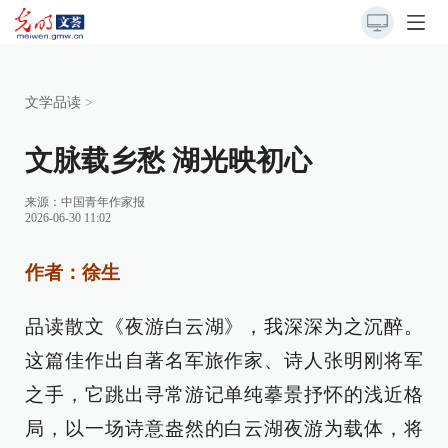
文学品读
>
文脉载乡愁 湖光映初心
来源：
中国青年作家报
2026-06-30 11:02
作者：徐生
品读散文《夜游白云湖》，我深深为之沉醉。
这篇佳作出自著名军旅作家、诗人张明刚将军
之手，它跳出寻常游记单纯摹景抒怀的浅近格
局，以一场诗意盎然的白云湖夜游为载体，将