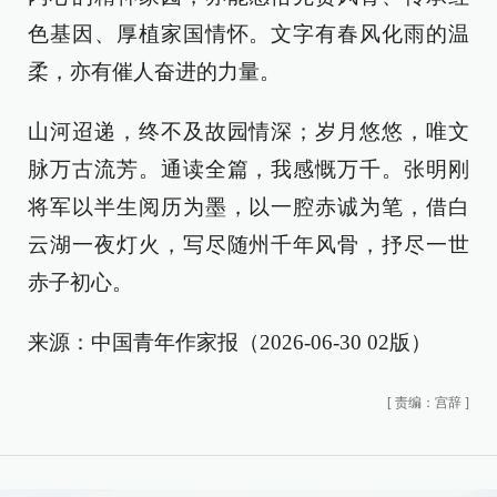
色基因、厚植家国情怀。文字有春风化雨的温
柔，亦有催人奋进的力量。
山河迢递，终不及故园情深；岁月悠悠，唯文
脉万古流芳。通读全篇，我感慨万千。张明刚
将军以半生阅历为墨，以一腔赤诚为笔，借白
云湖一夜灯火，写尽随州千年风骨，抒尽一世
赤子初心。
来源：中国青年作家报（2026-06-30 02版）
[
责编：宫辞
]