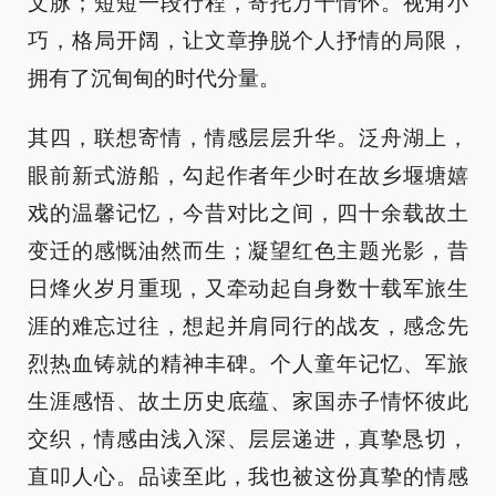
文脉；短短一段行程，寄托万千情怀。视角小
巧，格局开阔，让文章挣脱个人抒情的局限，
拥有了沉甸甸的时代分量。
其四，联想寄情，情感层层升华。泛舟湖上，
眼前新式游船，勾起作者年少时在故乡堰塘嬉
戏的温馨记忆，今昔对比之间，四十余载故土
变迁的感慨油然而生；凝望红色主题光影，昔
日烽火岁月重现，又牵动起自身数十载军旅生
涯的难忘过往，想起并肩同行的战友，感念先
烈热血铸就的精神丰碑。个人童年记忆、军旅
生涯感悟、故土历史底蕴、家国赤子情怀彼此
交织，情感由浅入深、层层递进，真挚恳切，
直叩人心。品读至此，我也被这份真挚的情感