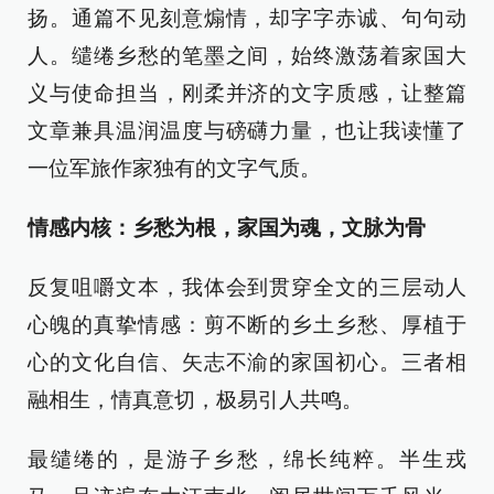
扬。通篇不见刻意煽情，却字字赤诚、句句动
人。缱绻乡愁的笔墨之间，始终激荡着家国大
义与使命担当，刚柔并济的文字质感，让整篇
文章兼具温润温度与磅礴力量，也让我读懂了
一位军旅作家独有的文字气质。
情感内核：乡愁为根，家国为魂，文脉为骨
反复咀嚼文本，我体会到贯穿全文的三层动人
心魄的真挚情感：剪不断的乡土乡愁、厚植于
心的文化自信、矢志不渝的家国初心。三者相
融相生，情真意切，极易引人共鸣。
最缱绻的，是游子乡愁，绵长纯粹。半生戎