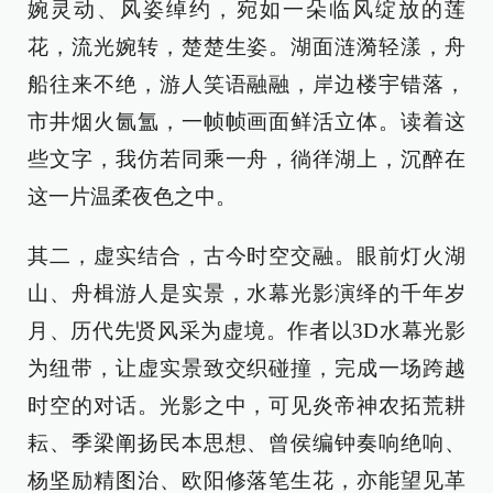
婉灵动、风姿绰约，宛如一朵临风绽放的莲
花，流光婉转，楚楚生姿。湖面涟漪轻漾，舟
船往来不绝，游人笑语融融，岸边楼宇错落，
市井烟火氤氲，一帧帧画面鲜活立体。读着这
些文字，我仿若同乘一舟，徜徉湖上，沉醉在
这一片温柔夜色之中。
其二，虚实结合，古今时空交融。眼前灯火湖
山、舟楫游人是实景，水幕光影演绎的千年岁
月、历代先贤风采为虚境。作者以3D水幕光影
为纽带，让虚实景致交织碰撞，完成一场跨越
时空的对话。光影之中，可见炎帝神农拓荒耕
耘、季梁阐扬民本思想、曾侯编钟奏响绝响、
杨坚励精图治、欧阳修落笔生花，亦能望见革