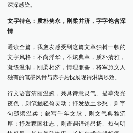
深深感染。
文字特色：质朴隽永，刚柔并济，字字饱含深
情
通读全篇，我愈发感受到这篇文章独树一帜的
文字风格：不尚浮华，不炫典章，质朴清雅，
凝练温润，刚柔相济，情理兼备，将军旅文人
独有的笔墨风骨与赤子热忱展现得淋漓尽致。
行文语言清丽温婉，兼具诗意灵气。描摹湖光
夜色，则笔触轻盈灵动；抒发故土乡愁，则字
句缱绻温柔；叙写千年文脉，则文气典雅沉
厚；抒发家国壮志，则语调铿锵昂扬。短句明