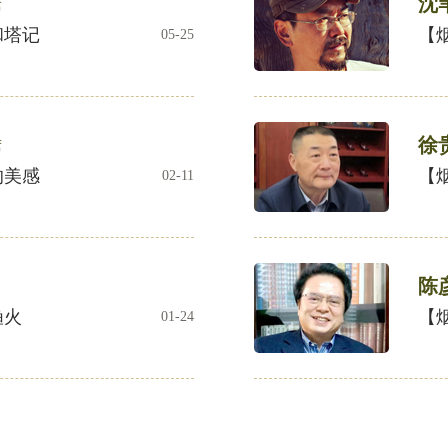
沈
席
和塔记
【
05-25
徐
席
的美感
【
02-11
陈
渔火
【
01-24