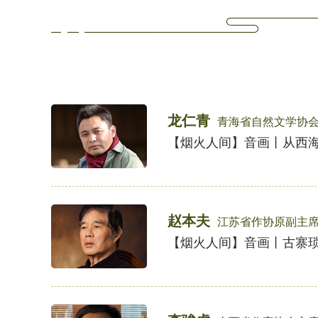
龙仁青
青海省自然文学协
【烟火人间】音画丨从西
赵本夫
江苏省作协原副主
【烟火人间】音画丨古寨