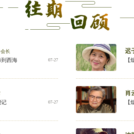
迟
会会长
海到西海
【
07-27
肖
席
琐记
【
07-27