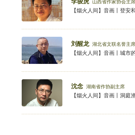
李骏虎
山西省作家协会主
【烟火人间】音画丨登安
刘醒龙
湖北省文联名誉主
【烟火人间】音画丨城市
沈念
湖南省作协副主席
【烟火人间】音画丨洞庭