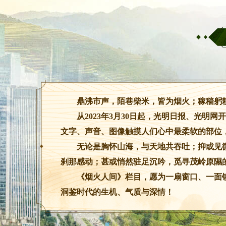
鼎沸市声，陌巷柴米，皆为烟火；稼穑躬
从2023年3月30日起，光明日报、光
文字、声音、图像触摸人们心中最柔软的部位
无论是胸怀山海，与天地共吞吐；抑或见
刹那感动；甚或悄然驻足沉吟，觅寻茂岭原隰
《烟火人间》栏目，愿为一扇窗口、一面
洞鉴时代的生机、气质与深情！