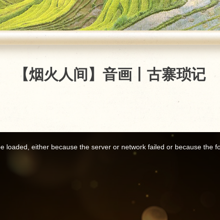
【烟火人间】音画丨古寨琐记
 loaded, either because the server or network failed or because the f