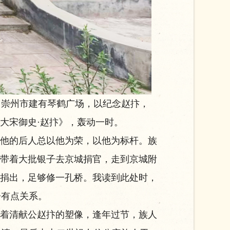
崇州市建有琴鹤广场，以纪念赵抃，
《大宋御史·赵抃》，轰动一时。
他的后人总以他为荣，以他为标杆。族
他带着大批银子去京城捐官，走到京城附
数捐出，足够修一孔桥。我读到此处时，
子有点关系。
着清献公赵抃的塑像，逢年过节，族人