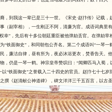
，到我这一辈已是三十一世。《宋史·赵抃传》记载，
事（副宰相），一生刚正不阿，清廉为官。成语词典里有
避权幸”，先后有十多位朝廷重臣被他弹劾丢官。在弹劾宰
为“铁面御史”，和同朝包公齐名。第二个成语叫“一琴一
民，廉洁自律，昼有所为，夜必沐浴更衣，焚香告天。
物，仍是一琴一鹤。神宗皇帝赞叹曰：“闻卿匹马入蜀，
一以“铁面御史”之誉载入二十四史的官员。赵抃七十七岁
之撰《赵清献公神道碑》，碑文洋洋三千五百言，以古