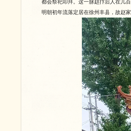
都会祭祀叩拜。这一脉赵抃后人在几百
明朝初年流落定居在徐州丰县，故赵家