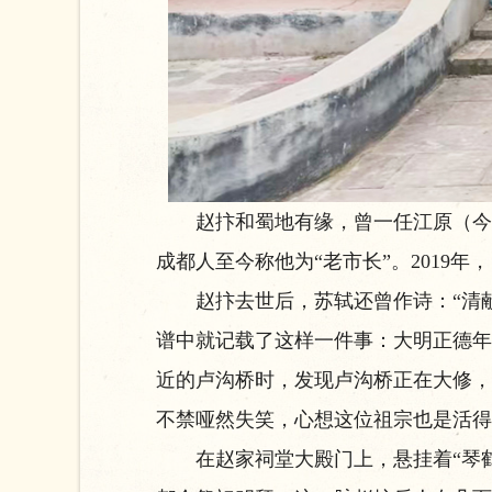
赵抃和蜀地有缘，曾一任江原（今崇
成都人至今称他为“老市长”。2019
赵抃去世后，苏轼还曾作诗：“清献
谱中就记载了这样一件事：大明正德年
近的卢沟桥时，发现卢沟桥正在大修，
不禁哑然失笑，心想这位祖宗也是活得
在赵家祠堂大殿门上，悬挂着“琴鹤