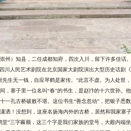
州）知县，二任成都知府，四次入川，留下许多佳话。
年，四川人民艺术剧院在北京国家大剧院演出大型历史话剧
先生无一钱，自应琴鹤是家传。”此言不虚。为人处世，
间，寨子里一位名叫“春”的书生，是赵抃的十六世孙。
十一孔古桥破败不堪。这位书生“善念忽动”，把银子悉
潇洒！没想到，这座名扬海内外的古桥，居然和我家寨
堂”三字匾额，这三个字是我们家族的堂号，大殿内端坐