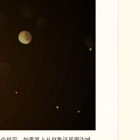
个祖宗。如果算上从赵集迁居周边城