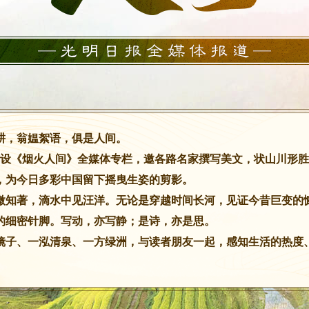
耕，翁媪絮语，俱是人间。
明网开设《烟火人间》全媒体专栏，邀各路名家撰写美文，状山川
，为今日多彩中国留下摇曳生姿的剪影。
微知著，滴水中见汪洋。无论是穿越时间长河，见证今昔巨变的
的细密针脚。写动，亦写静；是诗，亦是思。
镜子、一泓清泉、一方绿洲，与读者朋友一起，感知生活的热度