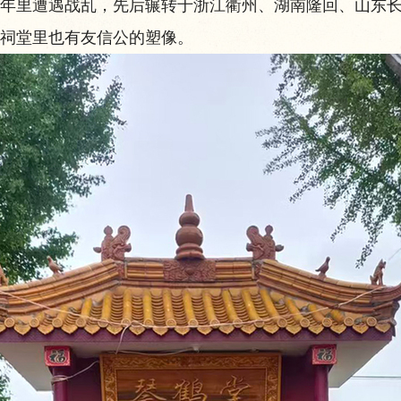
年里遭遇战乱，先后辗转于浙江衢州、湖南隆回、山东
祠堂里也有友信公的塑像。