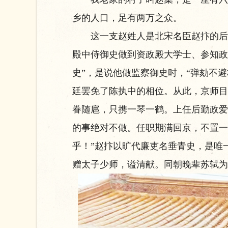
乡的人口，足有两万之众。
这一支赵姓人是北宋名臣赵抃的后裔
殿中侍御史做到资政殿大学士、参知政
史”，是说他做监察御史时，“弹劾不
廷罢免了陈执中的相位。从此，京师目
眷随扈，只携一琴一鹤。上任后勤政爱
的事绝对不做。任职期满回京，不置一
乎！”赵抃以旷代廉吏名垂青史，是唯
赠太子少师，谥清献。同朝晚辈苏轼为