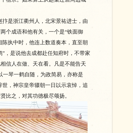
赵抃是浙江衢州人，北宋景祐进士，由
两个成语和他有关，一个是“铁面御
相陈执中时，他连上数道奏本，直至朝
鹤”，是说他去成都赴任知府时，不带家
他相信人在做、天在看。凡是不能告天
以一琴一鹤自随，为政简易，亦称是
辞世，神宗皇帝辍朝一日以示哀悼，追
圣贤比之，对其功德极尽颂扬。