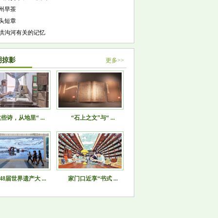
州早茶
头短章
洪沟河有关的记忆
明掠影
更多>>
些诗，从地里“ ...
“石上之文”与“ ...
48届世界遗产大 ...
家门口近享“书式 ...