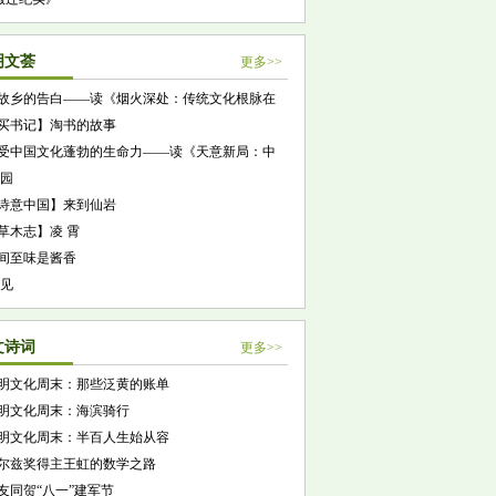
明文荟
更多>>
故乡的告白——读《烟火深处：传统文化根脉在
乡》
买书记】淘书的故事
受中国文化蓬勃的生命力——读《天意新局：中
文化格局的形成》
 园
诗意中国】来到仙岩
草木志】凌 霄
间至味是酱香
 见
文诗词
更多>>
明文化周末：那些泛黄的账单
明文化周末：海滨骑行
明文化周末：半百人生始从容
尔兹奖得主王虹的数学之路
友同贺“八一”建军节