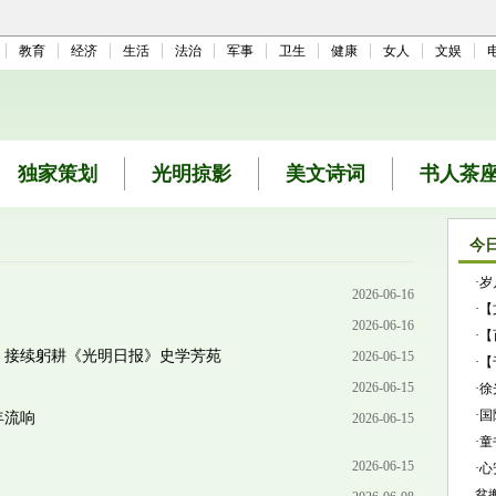
教育
经济
生活
法治
军事
卫生
健康
女人
文娱
独家策划
光明掠影
美文诗词
书人茶
今
·
岁
2026-06-16
·
【
2026-06-16
·
【
，接续躬耕《光明日报》史学芳苑
2026-06-15
·
【
2026-06-15
·
徐
·
国
年流响
2026-06-15
·
童
2026-06-15
·
心
贫