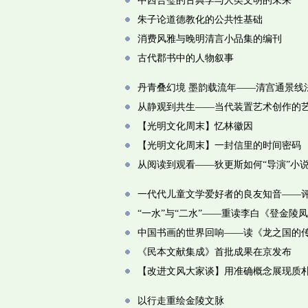
中西合璧的古典学与人类文明的未来
朱子论道德教化的公共性基础
消费风雅与晚明清言小品集的编刊
古代郡书中的人物叙事
丹青叠幻境 墨韵载流年——清宫通景线
从静观到共生——当代装置艺术创作的
【光明文化周末】忆林徽因
【光明文化周末】一封信里的时间密码
从阅读到观看——狄更斯如何“导演”小
一代代儿童文学爱好者的良友知音——评
“一水”与“二水”——重读李白《登金陵
中国书画的世界回响——读《龙之国的
《民本文献集成》首批成果在京发布
【改进文风大家谈】用准确概念展现质
以行走重绘金陵文脉