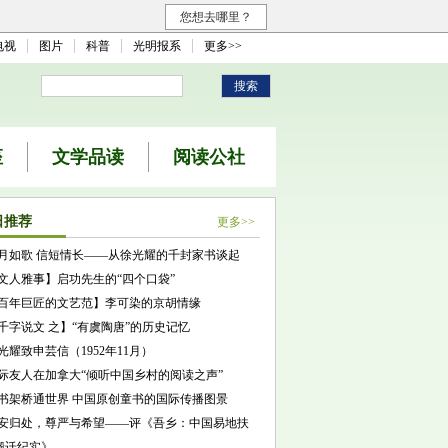
您想去哪里？
电视
图片
科普
光明报系
更多>>
座
文学品读
阅读公社
日推荐
更多>>
月如歌 信短情长——从徐光耀的千封家书谈起
文人雅事】启功先生的“四个口袋”
百年巨匠的文艺范】李可染的京胡情缘
千字说文 之】“有虞陶唐”的历史记忆
光耀致申芸信（1952年11月）
际友人在加拿大“倾听中国乡村的阅读之声”
书架桥通世界 中国原创童书的国际传播图景
安归处，尊严与希望——评《吾乡：中国易地扶
搬迁纪实》