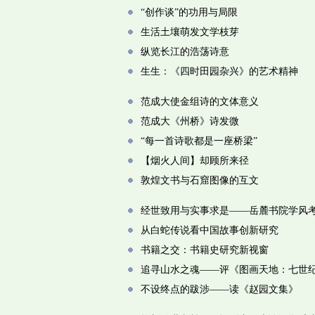
“创作谈”的功用与局限
生活土壤萌发文学枝芽
纵览长江的浩荡诗意
生生：《四时田园杂兴》的艺术精神
范成大使金组诗的文体意义
范成大《州桥》诗发微
“每一首诗歌都是一座桥梁”
【烟火人间】却顾所来径
敦煌文书与石窟图像的互文
经世致用与实事求是——岳麓书院学风
从白蛇传说看中国故事创新研究
书籍之交：书籍史研究新视窗
追寻山水之魂——评《图画天地：七世
不设终点的跋涉——读《赵园文集》