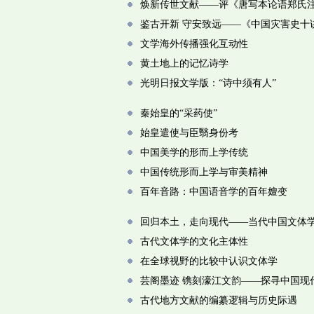
焕新传世文献——评《唐写本论语郑氏
鉴古开新 守安致远——《中国灾害史十
文学海外传播强化互动性
黄土地上的记忆诗学
光明日报文学版：“诗中须有人”
秦始皇的“采药使”
始皇遣使与臣翳身份考
中国美学的形而上学传统
中国传统形而上学与审美精神
百年音路：中国语音学的百年嬗变
回归本土，走向现代——当代中国文体
古代文体学的文化主体性
在全球视野的比较中认识文体学
芸阁墨迹 镌刻濠江文韵——探寻中国现
古代地方文献的编纂逻辑与历史际遇