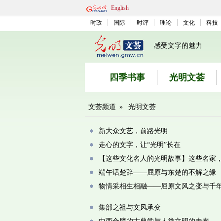
English
时政
国际
时评
理论
文化
科技
感受文字的魅力
四季书事
光明文荟
文荟频道
»
光明文荟
新大众文艺，前路光明
走心的文字，让“光明”长在
【这些文化名人的光明故事】这些名家
端午话楚辞——屈原与东楚的不解之缘
物情采相生相融——屈原文风之变与千
集部之祖与文风承变