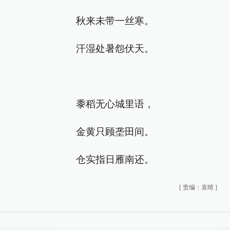
秋来未带一丝寒。
汗湿处暑怨伏天。
黍稻无心城里语，
金黄只顾垄田间。
仓实指日雁南还。
[
责编：袁晴
]