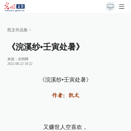
凯文作品集
>
《浣溪纱•壬寅处暑》
来源：
光明网
2022-08-22 10:22
《浣溪纱•壬寅处暑》
作者：凯文
又赚世人空喜欢，