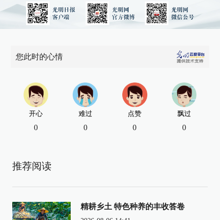
您此时的心情
开心
难过
点赞
飘过
0
0
0
0
推荐阅读
精耕乡土 特色种养的丰收答卷