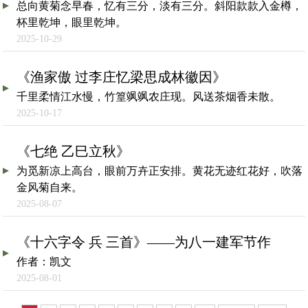
总向黄菊念早春，忆有三分，淡有三分。斜阳款款入金樽，
杯里乾坤，眼里乾坤。
2025-10-29
《渔家傲 过李庄忆梁思成林徽因》
千里柔情江水慢，竹篁飒飒农庄现。风送茶烟香未散。
2025-10-17
《七绝 乙巳立秋》
为觅新凉上高台，眼前万卉正安排。黄花无迹红花好，吹落
金风菊自来。
2025-08-07
《十六字令 兵 三首》——为八一建军节作
作者：凯文
2025-08-01