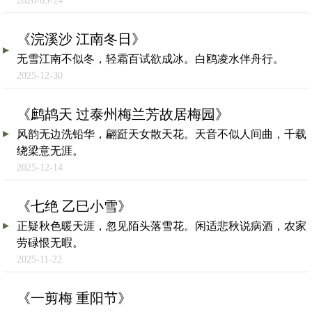
2026-03-24
《浣溪沙 江南冬日》
无雪江南不似冬，轻霜百试欲成冰。白鸥凌水伴舟行。
2025-12-30
《鹧鸪天 过泰州梅兰芳故居梅园》
风韵无边洗铅华，翩跹天女散天花。天音不似人间曲，千载
绕梁意无涯。
2025-12-14
《七绝 乙巳小雪》
正疑秋色暖天涯，忽见陌头落雪花。闲适悲秋说病酒，农家
劳碌恨无暇。
2025-11-22
《一剪梅 重阳节》