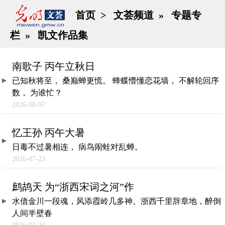
首页
>
文荟频道
»
专题专
栏
»
凯文作品集
南歌子 丙午立秋日
已知秋将至， 桑巅蝉更慌。 蜂蝶懵懂恋花墙， 不解轮回序
数， 为谁忙？
2026-08-07
忆王孙 丙午大暑
日毒不过暑相连， 病鸟闹蛙对乱蝉。
2026-07-23
鹧鸪天 为“浙西宋词之河”作
水借金川一段魂，风添霞岭几多神。浙西千里辞章地，醉倒
人间半壁春